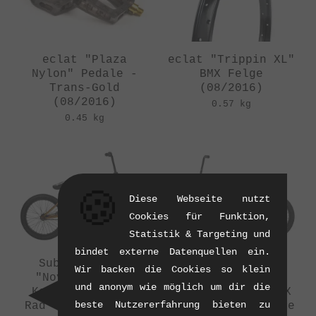
eclat "Plaza
eclat "Trippin XL"
Nylon" Pedale -
BMX Felge
Trans-Gold
(08/2016)
(08/2016)
0.57 kg
0.45 kg
🍪
Diese Webseite nutzt
Cookies für Funktion,
Statistik & Targeting und
bindet externe Datenquellen ein.
Subrosa Bikes
Subrosa Bikes
Wir backen die Cookies so klein
"Novus Lahsaan
"Novus Simone
und anonym wie möglich um dir die
Kobza" 2017 BMX
Barraco" 2017 BMX
beste Nutzererfahrung bieten zu
Rad - Trans Burnt
Rad - Satin Purple