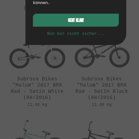
Gold
- LHD
können.
(08/2016)
(08/2016)
11.29 kg
11.29 kg
GEHT KLAR!
Bin mir nicht sicher...
Subrosa Bikes
Subrosa Bikes
"Malum" 2017 BMX
"Malum" 2017 BMX
Rad - Satin White
Rad - Satin Black
(08/2016)
(08/2016)
11.48 kg
11.48 kg