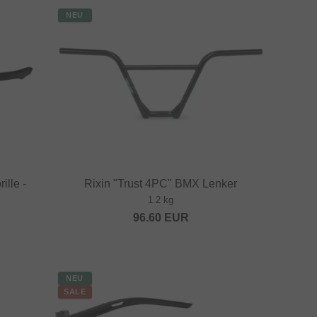
NEU
ille -
Rixin "Trust 4PC" BMX Lenker
1.2 kg
96.60
EUR
NEU
SALE