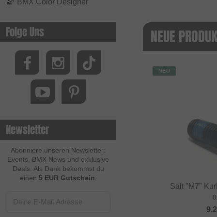
🌈
BMX Color Designer
Folge Uns
NEUE PRODUK
NEU
Newsletter
Abonniere unseren Newsletter:
Events, BMX News und exklusive
Deals. Als Dank bekommst du
einen
5 EUR Gutschein
.
Salt "M7" Ku
0
9.