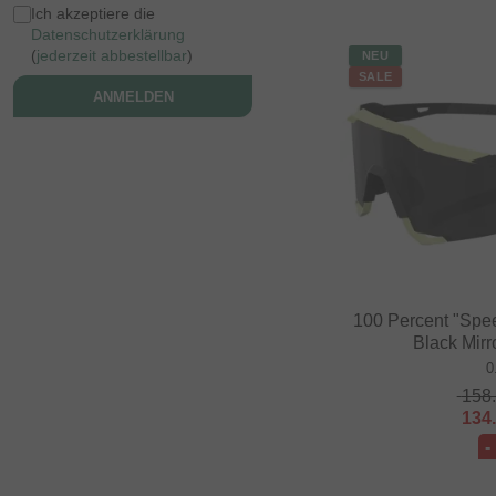
Ich akzeptiere die
Datenschutzerklärung
(
jederzeit abbestellbar
)
NEU
SALE
ANMELDEN
100 Percent "Spee
Black Mirr
0
158
134
-