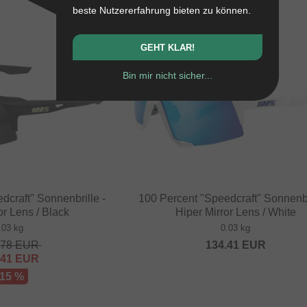
beste Nutzererfahrung bieten zu können.
NEU
GEHT KLAR!
Bin mir nicht sicher...
dcraft" Sonnenbrille -
100 Percent "Speedcraft" Sonnenbr
or Lens / Black
Hiper Mirror Lens / White
.03 kg
0.03 kg
.78
EUR
134.41
EUR
.41
EUR
 15 %