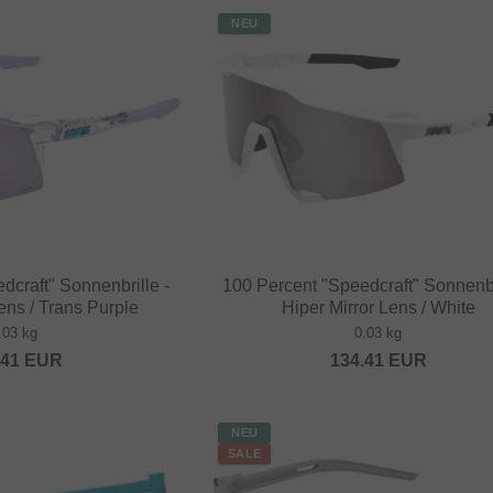
NEU
dcraft" Sonnenbrille -
100 Percent "Speedcraft" Sonnenbr
ens / Trans Purple
Hiper Mirror Lens / White
.03 kg
0.03 kg
.41
EUR
134.41
EUR
NEU
SALE