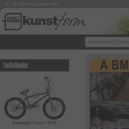
30 Tage Rückgaberecht
Teilefinder
Freestyle
•
Race
•
MTB