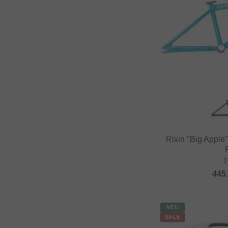
Rixin "Big Apple
2
445
NEU
SALE