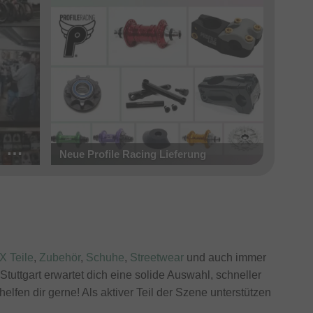
Online Video Premiere - Die Doku zum 20-jährigen Jubiläum des kunstform BMX Shop
Neue Profile Racing Lieferung
 Teile
,
Zubehör
,
Schuhe
,
Streetwear
und auch immer
uttgart erwartet dich eine solide Auswahl, schneller
lfen dir gerne! Als aktiver Teil der Szene unterstützen