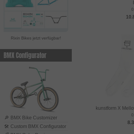
0
10.
Rixin Bikes jetzt verfügbar!
BMX Configurator
kunstform X Mell
0
🔎
BMX Bike Customizer
8.
🛠
Custom BMX Configurator