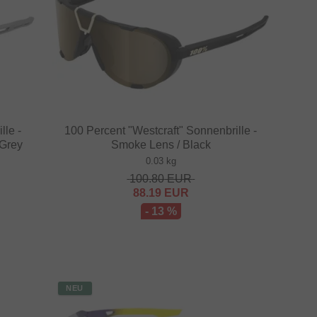
lle -
100 Percent "Westcraft" Sonnenbrille -
 Grey
Smoke Lens / Black
0.03 kg
100.80
EUR
88.19
EUR
- 13 %
NEU