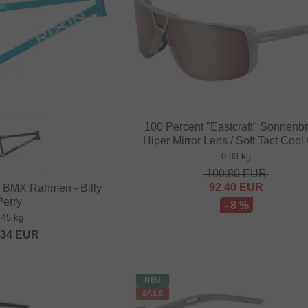
100 Percent "Eastcraft" Sonnenbri
Hiper Mirror Lens / Soft Tact Cool
0.03 kg
100.80
EUR
92.40
EUR
" BMX Rahmen - Billy
Perry
- 8 %
.45 kg
.34
EUR
NEU
SALE