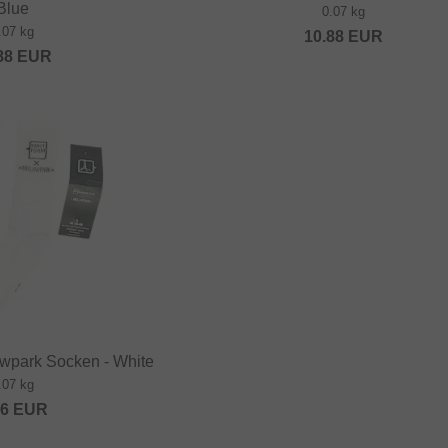
Blue
0.07 kg
.07 kg
10.88
EUR
88
EUR
owpark Socken - White
.07 kg
36
EUR