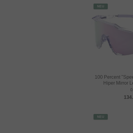
NEU
100 Percent "Spee
Hiper Mirror L
0
134
NEU