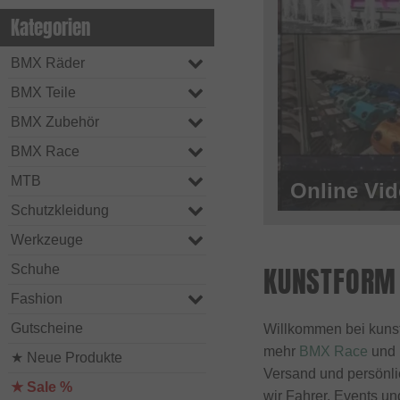
Kategorien
BMX Räder
BMX Teile
BMX Zubehör
BMX Race
MTB
Schutzkleidung
Werkzeuge
KUNSTFORM 
Schuhe
Fashion
Gutscheine
Willkommen bei kunst
mehr
BMX Race
und
★ Neue Produkte
Versand und persönlic
★ Sale %
wir Fahrer, Events u