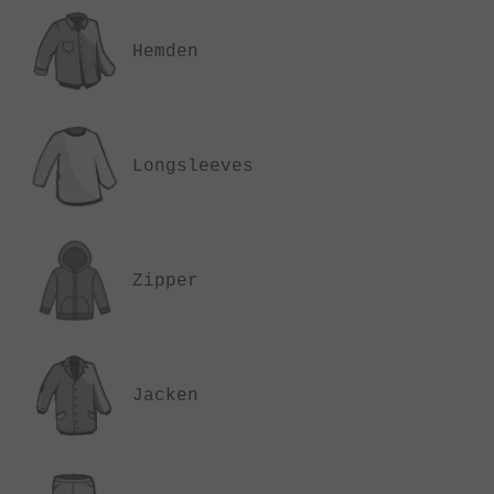
Hemden
Long­sleeves
Zipper
Jacken