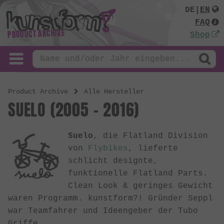
DE
|
EN
FAQ
PRODUCT ARCHIVE
Shop
Product Archive
Alle Hersteller
SUELO (2005 - 2016)
Suelo
, die Flatland Division
von
Flybikes
, lieferte
schlicht designte,
funktionelle Flatland Parts.
Clean Look & geringes Gewicht
waren Programm. kunstform?! Gründer Seppl
war Teamfahrer und Ideengeber der Tubo
Griffe.