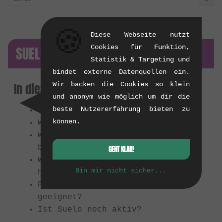
🍪
Diese Webseite nutzt
SUELO FAQ
Cookies für Funktion,
Statistik & Targeting und
bindet externe Datenquellen ein.
In diesem Artikel:
Wir backen die Cookies so klein
und anonym wie möglich um dir die
beste Nutzererfahrung bieten zu
Wer oder was war Suelo?
können.
Wofür stand Suelo?
Was machte Suelo-Produkte
besonders?
GEHT KLAR!
Was stellte Suelo hauptsächlich
Bin mir nicht sicher...
her?
Für wen waren Suelo-Produkte
geeignet?
Ist Suelo noch aktiv?