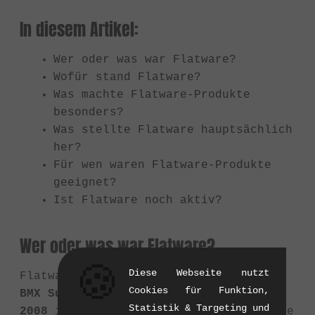
In diesem Artikel:
Wer oder was war Flatware?
Wofür stand Flatware?
Was machte Flatware-Produkte
besonders?
Was stellte Flatware hauptsächlich
her?
Für wen waren Flatware-Produkte
geeignet?
Ist Flatware noch aktiv?
Wer oder was war Flatware?
🍪
Diese Webseite nutzt
Flatware war die dedizierte
Flatland
Cookies für Funktion,
BMX Submarke
, die von
Odyssey BMX
Ende
Statistik & Targeting und
2008
ins Leben gerufen wurde. Sie wurde