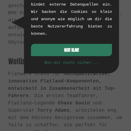
bindet externe Datenquellen ein.
geschaffen, um Flatland-spezifischen
Wir backen die Cookies so klein
BMX Parts ein eigenes Zuhause zu geben,
und anonym wie möglich um dir die
die akribisch für die einzigartigen
beste Nutzererfahrung bieten zu
Anforderungen des Flatland-Fahrens
können.
entwickelt wurden, getrennt von
Odysseys Haupt-Freestyle-Linie.
GEHT KLAR!
Wofür stand Flatware?
Bin mir nicht sicher...
Flatware stand für
hochqualitative,
innovative Flatland-Komponenten,
entwickelt in Zusammenarbeit mit Top-
Fahrern
. Die ersten Teamfahrer,
Flatland-Legende
Chase Gouin
und
Superstar
Terry Adams
, arbeiteten eng
mit dem Odyssey-Designteam zusammen, um
Teile zu schaffen, die perfekt für