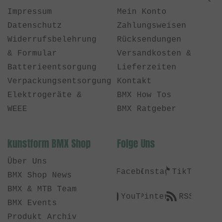
Impressum
Mein Konto
Datenschutz
Zahlungsweisen
Widerrufsbelehrung
Rücksendungen
& Formular
Versandkosten &
Batterieentsorgung
Lieferzeiten
Verpackungsentsorgung
Kontakt
Elektrogeräte &
BMX How Tos
WEEE
BMX Ratgeber
kunstform BMX Shop
Folge Uns
Über Uns
Facebook
Instagram
TikTok
BMX Shop News
BMX & MTB Team
YouTube
Pinterest
RSS
BMX Events
Produkt Archiv