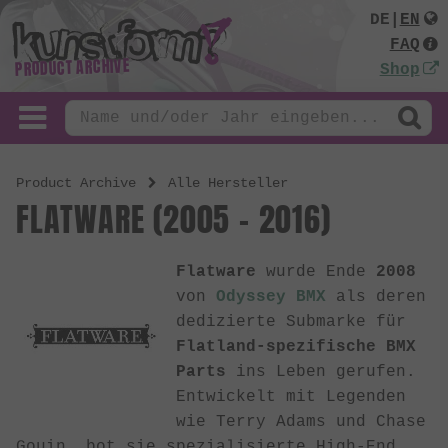
DE
|
EN
FAQ
PRODUCT ARCHIVE
Shop
Product Archive
Alle Hersteller
FLATWARE (2005 - 2016)
Flatware
wurde Ende
2008
von
Odyssey BMX
als deren
dedizierte Submarke für
Flatland-spezifische BMX
Parts
ins Leben gerufen.
Entwickelt mit Legenden
wie Terry Adams und Chase
Gouin, bot sie spezialisierte High-End