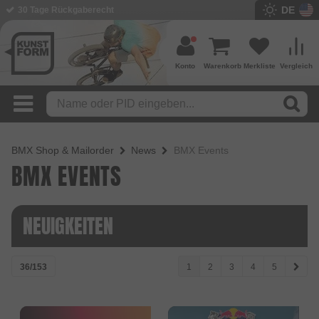
DE
30 Tage Rückgaberecht
Konto
Warenkorb
Merkliste
Vergleich
BMX Shop & Mailorder
News
BMX Events
BMX EVENTS
NEUIGKEITEN
36/153
1
2
3
4
5