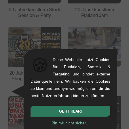
20 Jahre kunstform Stock
20 Jahre kunstform
Session & Party
Flatland Jam
🍪
Diese Webseite nutzt Cookies
für Funktion, Statistik &
20 Jahre kunstform BMX
Video: Best of
Targeting und bindet externe
Shop Jam am 11.11. in
#easteronlinebmxjam
Datenquellen ein. Wir backen die Cookies
Stuttgart
2023
so klein und anonym wie möglich um dir die
beste Nutzererfahrung bieten zu können.
GEHT KLAR!
Bin mir nicht sicher...