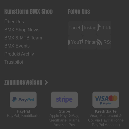
kunstform BMX Shop
Folge Uns
Über Uns
Facebook
Instagram
TikTok
BMX Shop News
BMX & MTB Team
YouTube
Pinterest
RSS
BMX Events
Produkt Archiv
Trustpilot
Zahlungsweisen
PayPal
Stripe
Kreditkarte
PayPal, Kreditkarte
Apple Pay, GPay,
Visa, Mastercard &
Kreditkarte, Klarna,
Co. via PayPal (ohne
Amazon Pay
PayPal Account)