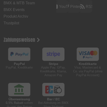
BMX & MTB Team
YouTube
Pinterest
RSS
BMX Events
Produkt Archiv
Trustpilot
Zahlungsweisen
PayPal
Stripe
Kreditkarte
PayPal, Kreditkarte
Apple Pay, GPay,
Visa, Mastercard &
Kreditkarte, Klarna,
Co. via PayPal (ohne
Amazon Pay
PayPal Account)
Überweisung
Bar / EC
0,5% Rabatt
sofern
Bei Abholung im BMX
du uns den Betrag
Shop Stuttgart