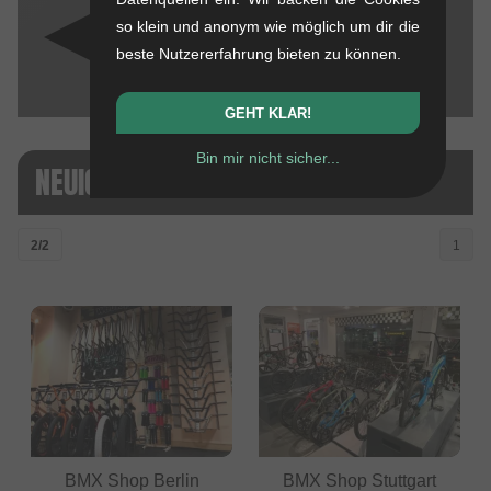
Sponsert Ihr BMX Events?
so klein und anonym wie möglich um dir die
beste Nutzererfahrung bieten zu können.
GEHT KLAR!
Bin mir nicht sicher...
NEUIGKEITEN
2/2
1
BMX Shop Berlin
BMX Shop Stuttgart