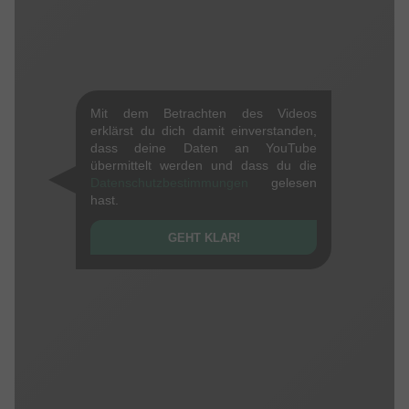
gewährleisten haben wir
ausgewählte BMX Marken im
Programm
, welche wir als BMXer mit besten Gewissen
vertreten können und auch selber fahren würden.
Mit dem Betrachten des Videos
erklärst du dich damit einverstanden,
dass deine Daten an YouTube
übermittelt werden und dass du die
Datenschutzbestimmungen
gelesen
hast.
GEHT KLAR!