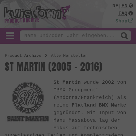
DE
|
EN
FAQ
PRODUCT ARCHIVE
Shop
Product Archive
Alle Hersteller
ST MARTIN (2005 - 2016)
St Martin
wurde
2002
von
"BMX Groupment"
(Andorra/Frankreich) als
reine
Flatland BMX Marke
gegründet. Mit Input von
Manu Massabova lag der
Fokus auf technischen,
zuverlässigen Teilen und Kompletträdern,