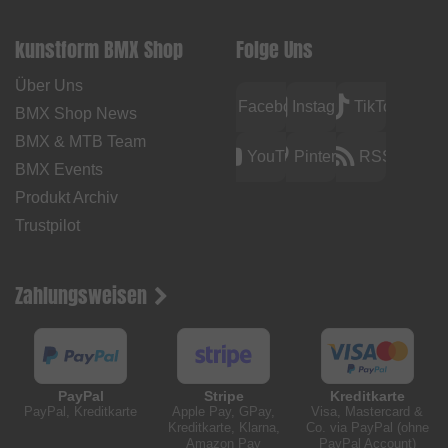
kunstform BMX Shop
Folge Uns
Über Uns
Facebook
Instagram
TikTok
BMX Shop News
BMX & MTB Team
YouTube
Pinterest
RSS
BMX Events
Produkt Archiv
Trustpilot
Zahlungsweisen
PayPal
Stripe
Kreditkarte
PayPal, Kreditkarte
Apple Pay, GPay,
Visa, Mastercard &
Kreditkarte, Klarna,
Co. via PayPal (ohne
Amazon Pay
PayPal Account)