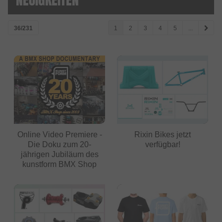
36/231
1
2
3
4
5
...
Online Video Premiere -
Rixin Bikes jetzt
Die Doku zum 20-
verfügbar!
jährigen Jubiläum des
kunstform BMX Shop