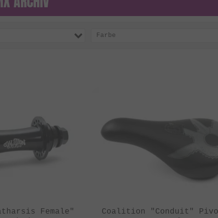
MX ARCHIV
Farbe
atharsis Female"
Coalition "Conduit" Piv