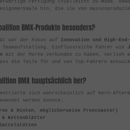
erwertige Fertigung (vielleicht US-made, obw
esignmerkmale hin, die sie von massenproduzi
alition BMX-Produkte besonders?
tät war der Fokus auf
Innovation und High-End
e Teamaufstellung. Einflussreiche Fahrer wie
n
mit der Marke verbunden zu haben, verlieh e
ass die Teile für und von Top-Fahrern entwic
alition BMX hauptsächlich her?
entrierte sich wahrscheinlich auf Kern-After
ewendet werden konnte:
rne & Hinten, möglicherweise Freecoaster)
 & Kettenblätter
Sattelstützen