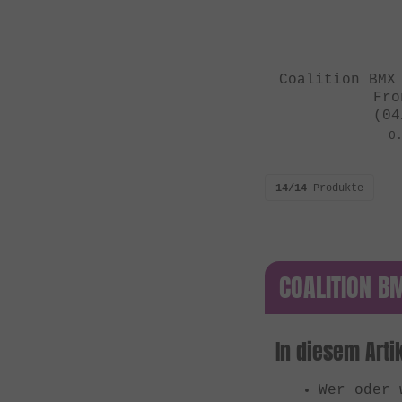
Zwanzig**
Coalition BMX
Fro
(04
0
14/14
Produkte
COALITION B
In diesem Artik
Wer oder 