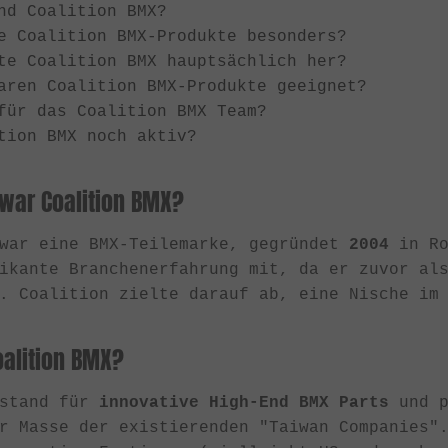
nd Coalition BMX?
e Coalition BMX-Produkte besonders?
te Coalition BMX hauptsächlich her?
aren Coalition BMX-Produkte geeignet?
für das Coalition BMX Team?
tion BMX noch aktiv?
war Coalition BMX?
 war eine BMX-Teilemarke, gegründet
2004
in Ro
fikante Branchenerfahrung mit, da er zuvor al
. Coalition zielte darauf ab, eine Nische im
oalition BMX?
 stand für
innovative High-End BMX Parts
und p
r Masse der existierenden "Taiwan Companies"