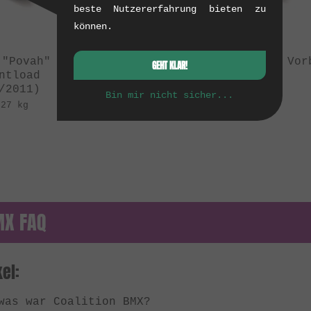
beste Nutzererfahrung bieten zu
können.
 "Povah" Vorbau -
Coalition BMX "Povah" Vor
GEHT KLAR!
ntload
Topload
/2011)
(04/2011)
Bin mir nicht sicher...
.27 kg
0.28 kg
MX FAQ
el:
was war Coalition BMX?