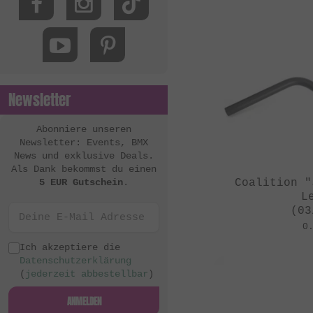
MacNeil Bikes
Mankind Bike Co.
Metal Bikes
Mutant Bikes
Newsletter
Mutiny Bikes
Odyssey BMX
Abonniere unseren
Newsletter: Events, BMX
OG Bikes
News und exklusive Deals.
Als Dank bekommst du einen
Quamen
5 EUR Gutschein
.
Coalition "
S&M Bikes
L
(03
Sequence
0
Simple Bike Co.
Ich akzeptiere die
Datenschutzerklärung
SNAFU
(
jederzeit abbestellbar
)
Soul
ANMELDEN
Sputnic BMX