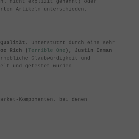
ohl nicht explizit genannt) oder
erten Artikeln unterschieden.
-Qualität
, unterstützt durch eine sehr
Joe Rich (
Terrible One
), Justin Inman
rhebliche Glaubwürdigkeit und
kelt und getestet wurden.
market-Komponenten, bei denen