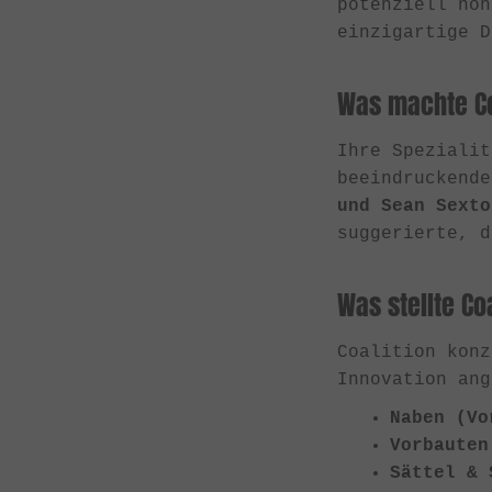
potenziell höh
einzigartige D
Was machte Co
Ihre Speziali
beeindruckend
und Sean Sexto
suggerierte, d
Was stellte Co
Coalition konz
Innovation ang
Naben (Vo
Vorbauten
Sättel & 