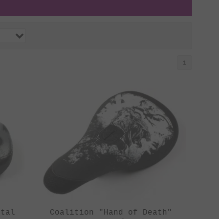
1
otal
Coalition "Hand of Death"