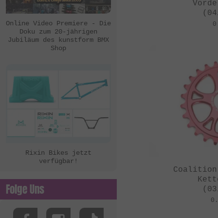
eclat
Vorde
(04
Ezra
Online Video Premiere - Die
0
Doku zum 20-jährigen
FBM
Jubiläum des kunstform BMX
Shop
Felt Bikes
Flatware
FreedomBMX
Hoffman Bikes
inTRIKat
Jungle Rider
KHE Bikes
Rixin Bikes jetzt
verfügbar!
Kis Bike Co.
Coalition
kunstform
Kett
Folge Uns
(03
Kuoppa Gomez Bikes
0
Lotek