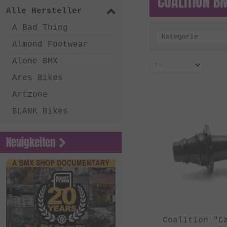
COALITION B
Alle Hersteller
A Bad Thing
Kategorie
Almond Footwear
Alone BMX
Ares Bikes
Artzone
BLANK Bikes
Bone Deth
Neuigkeiten
Chico Clothing
Coalition BMX
Country Bikes
Deep BMX
Eastern Bikes
Coalition "C