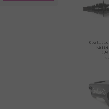
St Martin
Stereo Panda
Subrosa Bikes
Suelo
Superstar
Coalitio
Kasse
Terrible One
(04
The Shadow
0
Conspiracy
Tree Bicycle Co.
TryAll
Vibe
wethepeople
Zion Bikes