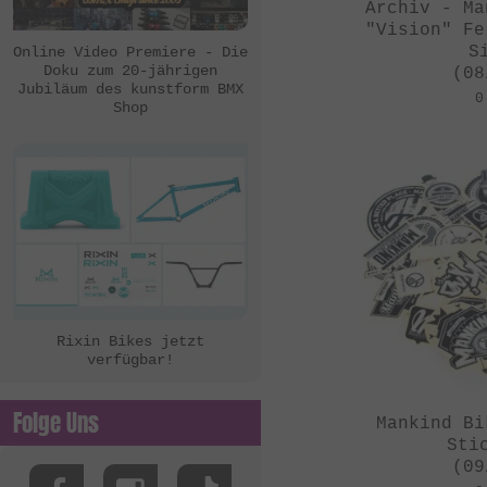
eclat
Archiv - Ma
"Vision" Fe
Ezra
S
Online Video Premiere - Die
Doku zum 20-jährigen
(08
FBM
Jubiläum des kunstform BMX
0
Shop
Felt Bikes
Flatware
FreedomBMX
Hoffman Bikes
inTRIKat
Jungle Rider
KHE Bikes
Rixin Bikes jetzt
verfügbar!
Kis Bike Co.
kunstform
Folge Uns
Mankind Bi
Kuoppa Gomez Bikes
Sti
(09
Lotek