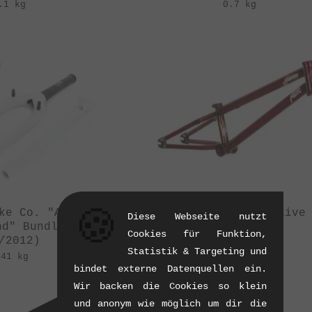
.1 kg
0.7 kg
🍪
ke Co. "Alive
Mankind Bike Co. "Alive
Diese Webseite nutzt
nd" Bundle
BMX Rahmen
Cookies für Funktion,
/2012)
(03/2010)
Statistik & Targeting und
.41 kg
1.85 kg
bindet externe Datenquellen ein.
Wir backen die Cookies so klein
und anonym wie möglich um dir die