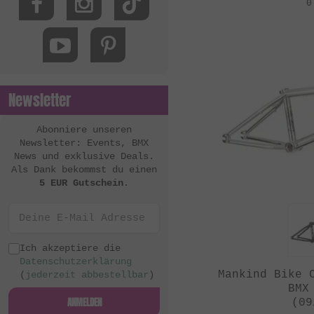
0
MacNeil Bikes
Mankind Bike Co.
Metal Bikes
Mutant Bikes
Newsletter
Mutiny Bikes
Odyssey BMX
Abonniere unseren
Newsletter: Events, BMX
OG Bikes
News und exklusive Deals.
Als Dank bekommst du einen
Quamen
5 EUR Gutschein
.
S&M Bikes
Sequence
Simple Bike Co.
Ich akzeptiere die
Datenschutzerklärung
SNAFU
Mankind Bike 
(
jederzeit abbestellbar
)
BMX
Soul
ANMELDEN
(09
Sputnic BMX