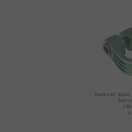
Mankind Bike
Satt
(06
0