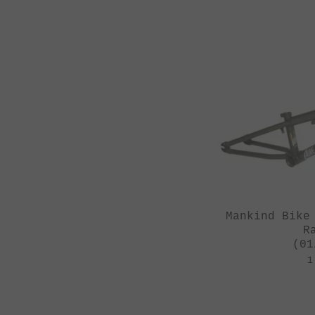
Zwanzig**
Mankind Bike
R
(01
1