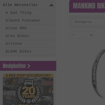
MANKIND BIK
Alle Hersteller
A Bad Thing
Almond Footwear
Kategorie
Alone BMX
Ares Bikes
Artzone
BLANK Bikes
Bone Deth
Neuigkeiten
Chico Clothing
Coalition BMX
Country Bikes
Deep BMX
Eastern Bikes