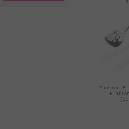
2
St Martin
Stereo Panda
Subrosa Bikes
Suelo
Superstar
Terrible One
The Shadow
Conspiracy
Tree Bicycle Co.
Mankind Bi
TryAll
Flatla
(11
Vibe
1
wethepeople
Zion Bikes