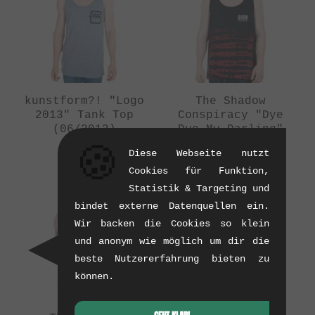
kunstform?! "Logo
The Shadow
2013" Tank Top
Conspiracy "Dye
(06/2013)
Dye My Darling"
Tank Top
0.1 kg
🍪
Diese Webseite nutzt
(02/2014)
Cookies für Funktion,
0.1 kg
Statistik & Targeting und
bindet externe Datenquellen ein.
Wir backen die Cookies so klein
und anonym wie möglich um dir die
beste Nutzererfahrung bieten zu
können.