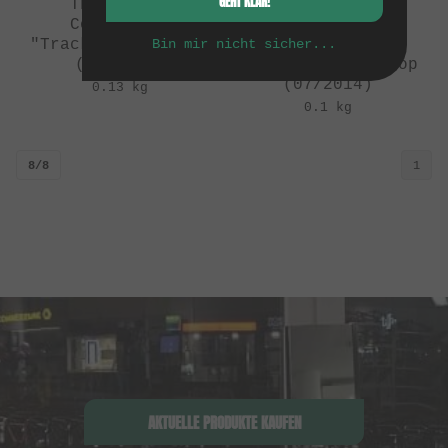
GEHT KLAR!
The Shadow
The Shadow
Conspiracy
Conspiracy X
"Tracker" Tank Top
Bin mir nicht sicher...
kunstform
(04/2013)
"Collabo" Tank Top
(07/2014)
0.13 kg
0.1 kg
8/8
1
AKTUELLE PRODUKTE KAUFEN