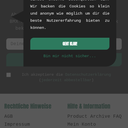
Newsletter
Wir backen die Cookies so klein
und anonym wie möglich um dir die
Abonniere unseren Newsletter: Events,
beste Nutzererfahrung bieten zu
BMX News und exklusive Deals. Als Dank
können.
bekommst du einen
5 EUR Gutschein
.
GEHT KLAR!
Bin mir nicht sicher...
ANMELDEN
Ich akzeptiere die
Datenschutzerklärung
(
jederzeit abbestellbar
)
Rechtliche Hinweise
Hilfe & Information
AGB
Product Archive FAQ
Impressum
Mein Konto