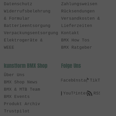
Datenschutz
Zahlungsweisen
Widerrufsbelehrung
Rücksendungen
& Formular
Versandkosten &
Batterieentsorgung
Lieferzeiten
Verpackungsentsorgung
Kontakt
Elektrogeräte &
BMX How Tos
WEEE
BMX Ratgeber
kunstform BMX Shop
Folge Uns
Über Uns
Facebook
Instagram
TikTok
BMX Shop News
BMX & MTB Team
YouTube
Pinterest
RSS
BMX Events
Produkt Archiv
Trustpilot