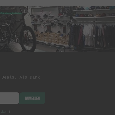
 Deals. Als Dank
ANMELDEN
lbar
)