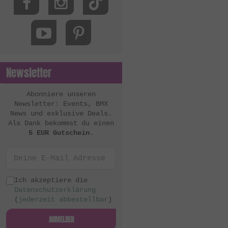
MacNeil Bikes
Mankind Bike Co.
Metal Bikes
Mutant Bikes
Newsletter
Mutiny Bikes
Odyssey BMX
Abonniere unseren
Newsletter: Events, BMX
OG Bikes
News und exklusive Deals.
Als Dank bekommst du einen
Quamen
5 EUR Gutschein
.
S&M Bikes
Sequence
Simple Bike Co.
Ich akzeptiere die
Datenschutzerklärung
SNAFU
(
jederzeit abbestellbar
)
Soul
ANMELDEN
Sputnic BMX