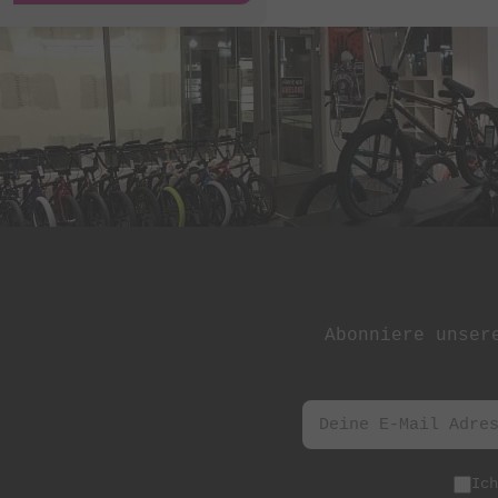
St Martin
Stereo Panda
Subrosa Bikes
Suelo
Superstar
Terrible One
The Shadow
Conspiracy
Tree Bicycle Co.
Abonniere unser
TryAll
Vibe
wethepeople
Zion Bikes
Ic