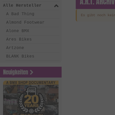
A.R.T. ARCHIV
Alle Hersteller
A Bad Thing
Es gibt noch kei
Almond Footwear
Alone BMX
Ares Bikes
Artzone
BLANK Bikes
Bone Deth
Neuigkeiten
Chico Clothing
Coalition BMX
Country Bikes
Deep BMX
Eastern Bikes