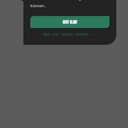
können.
GEHT KLAR!
Bin mir nicht sicher...