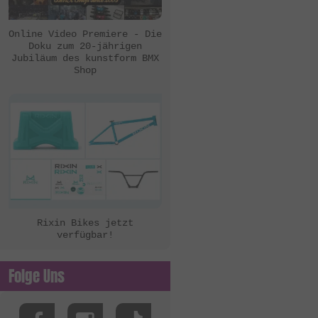
eclat
Ezra
Online Video Premiere - Die
Doku zum 20-jährigen
FBM
Jubiläum des kunstform BMX
Shop
Felt Bikes
Flatware
FreedomBMX
Hoffman Bikes
inTRIKat
Jungle Rider
KHE Bikes
Rixin Bikes jetzt
verfügbar!
Kis Bike Co.
kunstform
Folge Uns
Kuoppa Gomez Bikes
Lotek