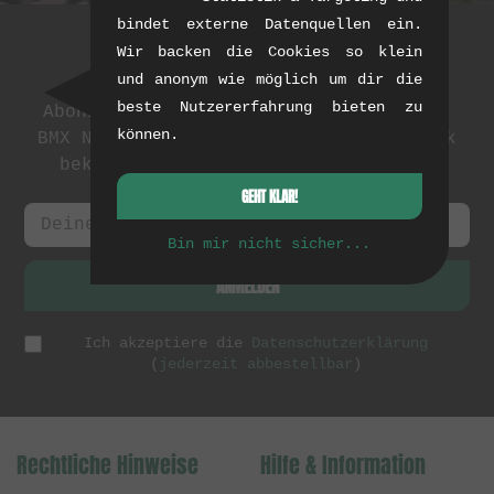
bindet externe Datenquellen ein.
Wir backen die Cookies so klein
Newsletter
und anonym wie möglich um dir die
beste Nutzererfahrung bieten zu
Abonniere unseren Newsletter: Events,
können.
BMX News und exklusive Deals. Als Dank
bekommst du einen
5 EUR Gutschein
.
GEHT KLAR!
Bin mir nicht sicher...
ANMELDEN
Ich akzeptiere die
Datenschutzerklärung
(
jederzeit abbestellbar
)
Rechtliche Hinweise
Hilfe & Information