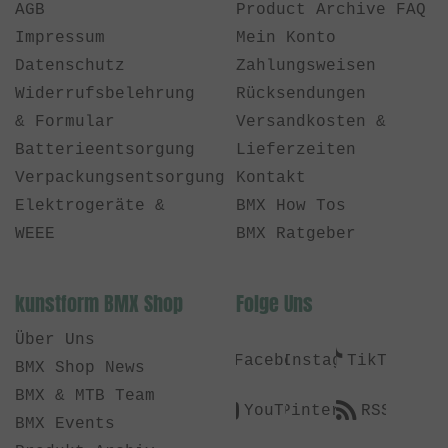
AGB
Product Archive FAQ
Impressum
Mein Konto
Datenschutz
Zahlungsweisen
Widerrufsbelehrung
Rücksendungen
& Formular
Versandkosten &
Batterieentsorgung
Lieferzeiten
Verpackungsentsorgung
Kontakt
Elektrogeräte &
BMX How Tos
WEEE
BMX Ratgeber
kunstform BMX Shop
Folge Uns
Über Uns
Facebook
Instagram
TikTok
BMX Shop News
BMX & MTB Team
YouTube
Pinterest
RSS
BMX Events