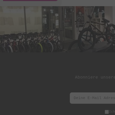
St Martin
Stereo Panda
Subrosa Bikes
Suelo
Superstar
Terrible One
The Shadow
Conspiracy
Tree Bicycle Co.
Abonniere unser
TryAll
Vibe
wethepeople
Zion Bikes
Ic