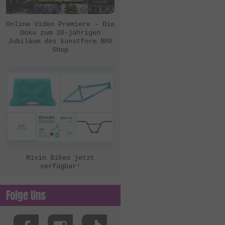
eclat
Ezra
Online Video Premiere - Die
Doku zum 20-jährigen
FBM
Jubiläum des kunstform BMX
Shop
Felt Bikes
Flatware
FreedomBMX
Hoffman Bikes
inTRIKat
Jungle Rider
KHE Bikes
Rixin Bikes jetzt
verfügbar!
Kis Bike Co.
kunstform
Folge Uns
Kuoppa Gomez Bikes
Lotek