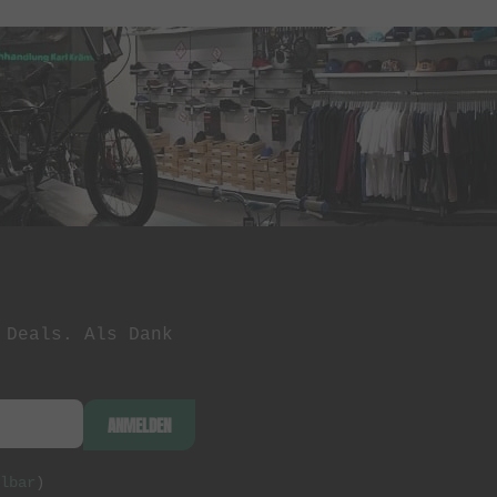
 Deals. Als Dank
ANMELDEN
lbar
)