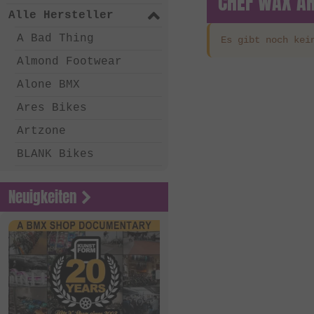
CHEF WAX AR
Alle Hersteller
A Bad Thing
Es gibt noch kei
Almond Footwear
Alone BMX
Ares Bikes
Artzone
BLANK Bikes
Bone Deth
Neuigkeiten
Chico Clothing
Coalition BMX
Country Bikes
Deep BMX
Eastern Bikes