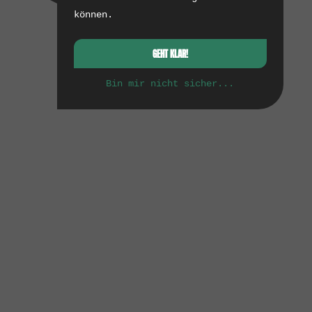
können.
GEHT KLAR!
Bin mir nicht sicher...