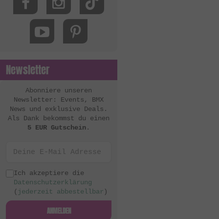
MacNeil Bikes
Mankind Bike Co.
Metal Bikes
Mutant Bikes
Newsletter
Mutiny Bikes
Odyssey BMX
Abonniere unseren
Newsletter: Events, BMX
OG Bikes
News und exklusive Deals.
Als Dank bekommst du einen
Quamen
5 EUR Gutschein
.
S&M Bikes
Sequence
Simple Bike Co.
Ich akzeptiere die
Datenschutzerklärung
SNAFU
(
jederzeit abbestellbar
)
Soul
ANMELDEN
Sputnic BMX