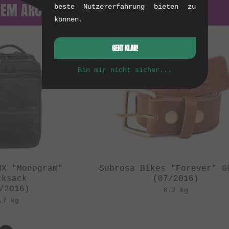
DEM ARCHIV
beste Nutzererfahrung bieten zu
können.
GEHT KLAR!
Bin mir nicht sicher...
MX "Monogram"
Subrosa Bikes "Forever" G
cksack
(07/2016)
/2016)
0.2 kg
.7 kg