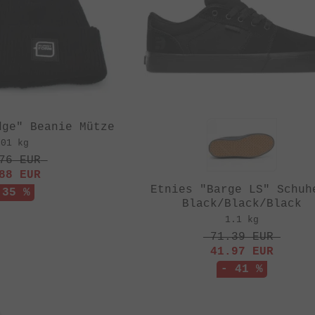
dge" Beanie Mütze
.01 kg
76
EUR
88
EUR
Etnies "Barge LS" Schuh
 35 %
Black/Black/Black
1.1 kg
71.39
EUR
41.97
EUR
- 41 %