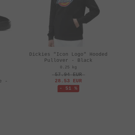
Dickies "Icon Logo" Hooded
Pullover - Black
0.25 kg
57.94
EUR
28.53
EUR
e -
- 51 %