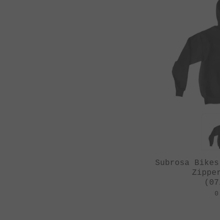
Subrosa Bikes
Zippe
(07
0