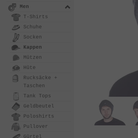
Men
T-Shirts
Schuhe
Socken
Kappen
Mützen
Hüte
Rucksäcke +
Taschen
Tank Tops
Geldbeutel
Poloshirts
Pullover
Gürtel