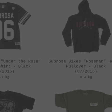
 "Under the Rose"
Subrosa Bikes "Roseman" H
Shirt - Black
Pullover - Black
/2016)
(07/2016)
.1 kg
0.3 kg