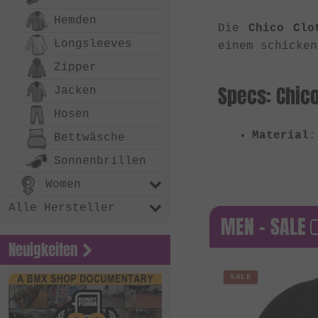
Hemden
Die
Chico Clo
Long­sleeves
einem schicke
Zipper
Specs: Chico
Jacken
Hosen
Material
:
Bettwäsche
Sonnenbrillen
Women
Alle Hersteller
MEN - SALE
Neuigkeiten
SALE