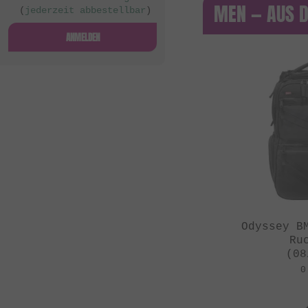
MEN — AUS 
(
jederzeit abbestellbar
)
ANMELDEN
Odyssey B
Ru
(08
0