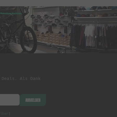
 Deals. Als Dank
ANMELDEN
lbar
)