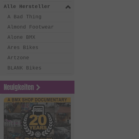
Alle Hersteller
A Bad Thing
Almond Footwear
Alone BMX
Ares Bikes
Artzone
BLANK Bikes
Bone Deth
Neuigkeiten
Chico Clothing
Coalition BMX
Country Bikes
Deep BMX
Eastern Bikes