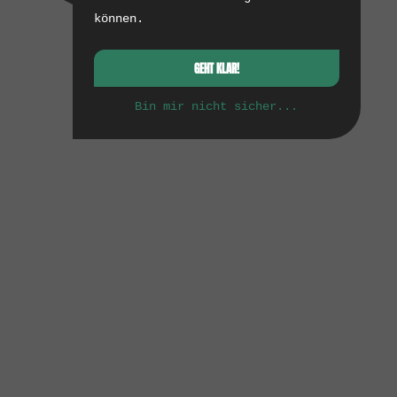
können.
GEHT KLAR!
Bin mir nicht sicher...