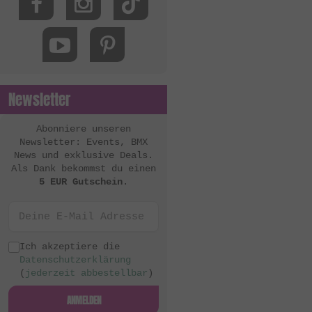
MacNeil Bikes
Mankind Bike Co.
Metal Bikes
Mutant Bikes
Newsletter
Mutiny Bikes
Odyssey BMX
Abonniere unseren
Newsletter: Events, BMX
OG Bikes
News und exklusive Deals.
Als Dank bekommst du einen
Quamen
5 EUR Gutschein
.
S&M Bikes
Sequence
Simple Bike Co.
Ich akzeptiere die
Datenschutzerklärung
SNAFU
(
jederzeit abbestellbar
)
Soul
ANMELDEN
Sputnic BMX