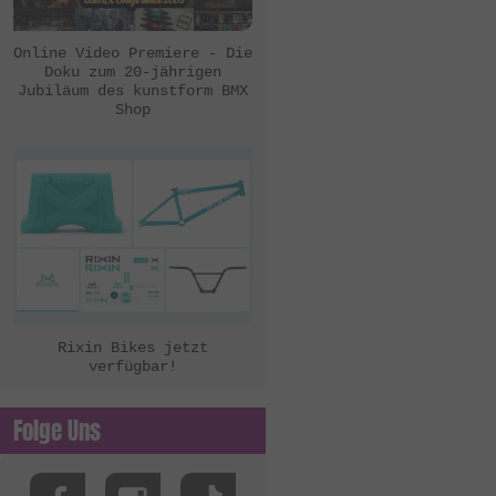
eclat
Ezra
Online Video Premiere - Die
Doku zum 20-jährigen
FBM
Jubiläum des kunstform BMX
Shop
Felt Bikes
Flatware
FreedomBMX
Hoffman Bikes
inTRIKat
Jungle Rider
KHE Bikes
Rixin Bikes jetzt
verfügbar!
Kis Bike Co.
kunstform
Folge Uns
Kuoppa Gomez Bikes
Lotek