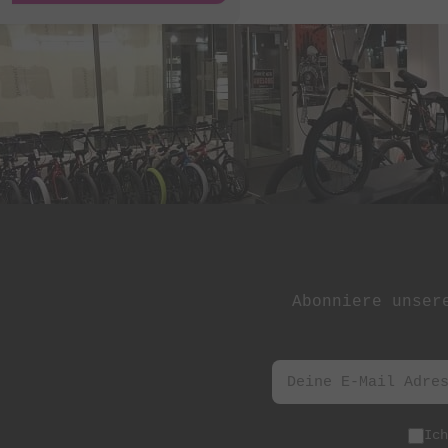
St Martin
Stereo Panda
Subrosa Bikes
Suelo
Superstar
Terrible One
The Shadow
Conspiracy
Tree Bicycle Co.
Abonniere unser
TryAll
Vibe
wethepeople
Zion Bikes
Ic