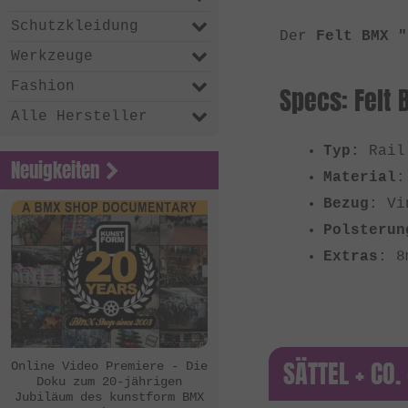
Schutzkleidung
Der
Felt BMX "
Werkzeuge
Fashion
Specs: Felt 
Alle Hersteller
Typ:
Rail
Neuigkeiten
Material
:
Bezug
: Vi
Polsterun
Extras
: 8
SÄTTEL + CO.
Online Video Premiere - Die
Doku zum 20-jährigen
Jubiläum des kunstform BMX