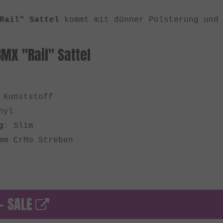
Rail" Sattel
kommt mit dünner Polsterung und 
BMX "Rail" Sattel
 Kunststoff
nyl
g
: Slim
mm CrMo Streben
 - SALE