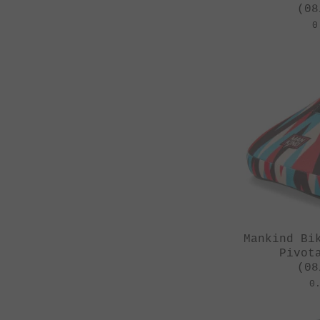
(08
0
Mankind Bi
Pivot
(08
0