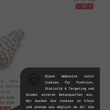
16.76
EUR
- 33 %
🍪
Diese Webseite nutzt
Co. "Geo Stealth"
Cookies für Funktion,
al Sattel
Statistik & Targeting und
.33 kg
bindet externe Datenquellen ein.
57
EUR
Wir backen die Cookies so klein
89
EUR
und anonym wie möglich um dir die
 5 %