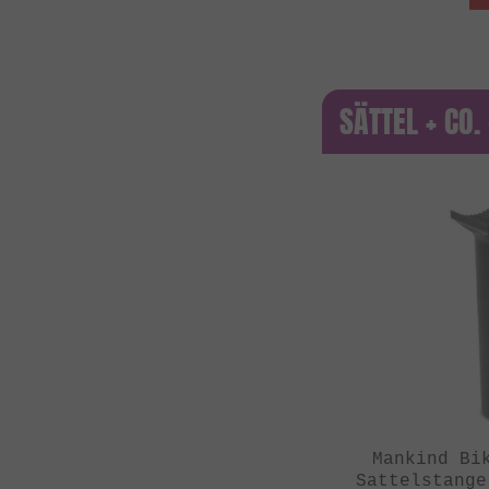
SÄTTEL + CO
Mankind Bi
Sattelstange