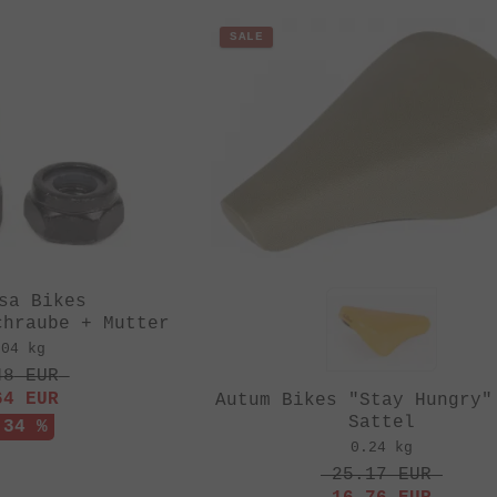
SALE
sa Bikes
chraube + Mutter
.04 kg
48
EUR
64
EUR
Autum Bikes "Stay Hungry"
Sattel
 34 %
0.24 kg
25.17
EUR