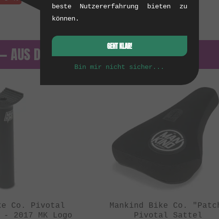
beste Nutzererfahrung bieten zu
können.
GEHT KLAR!
. — AUS DEM ARCHIV
Bin mir nicht sicher...
ke Co. Pivotal
Mankind Bike Co. "Patc
 - 2017 MK Logo
Pivotal Sattel