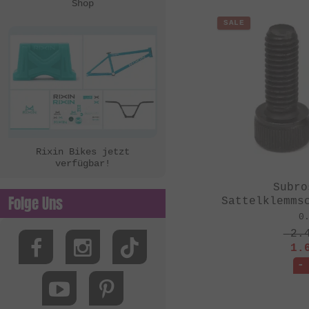
Shop
SALE
Rixin Bikes jetzt
verfügbar!
Subro
Folge Uns
Sattelklemms
0
2.
1.
-