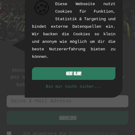
🍪
AKTUELLE PRODUKTE KAUFEN
Diese Webseite nutzt
Cookies für Funktion,
Statistik & Targeting und
bindet externe Datenquellen ein.
Wir backen die Cookies so klein
und anonym wie möglich um dir die
beste Nutzererfahrung bieten zu
können.
Newsletter
Abonniere unseren Newsletter: Events,
GEHT KLAR!
BMX News und exklusive Deals. Als Dank
bekommst du einen
5 EUR Gutschein
.
Bin mir nicht sicher...
ANMELDEN
Ich akzeptiere die
Datenschutzerklärung