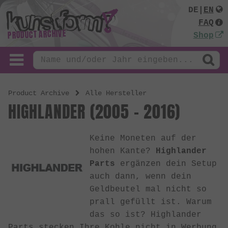
DE
|
EN
FAQ
PRODUCT ARCHIVE
Shop
Product Archive
Alle Hersteller
HIGHLANDER (2005 - 2016)
Keine Moneten auf der
hohen Kante?
Highlander
Parts
ergänzen dein Setup
auch dann, wenn dein
Geldbeutel mal nicht so
prall gefüllt ist. Warum
das so ist? Highlander
Parts stecken Ihre Kohle nicht in Werbung