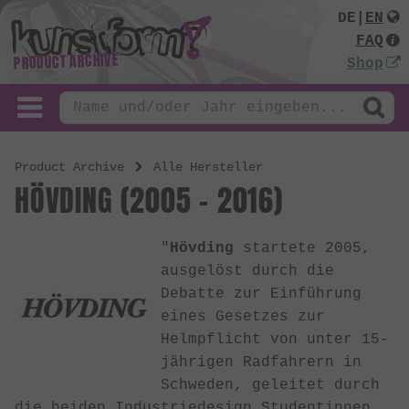
DE
|
EN
FAQ
PRODUCT ARCHIVE
Shop
Product Archive
Alle Hersteller
HÖVDING (2005 - 2016)
"
Hövding
startete 2005,
ausgelöst durch die
Debatte zur Einführung
eines Gesetzes zur
Helmpflicht von unter 15-
jährigen Radfahrern in
Schweden, geleitet durch
die beiden Industriedesign Studentinnen