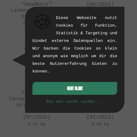
"Deadbolt"
(08/2015)
Lenkerenden - Tye
0.13 kg
🍪
Die Colors
Diese Webseite nutzt
(09/2015)
Cookies für Funktion,
0.02 kg
Statistik & Targeting und
bindet externe Datenquellen ein.
Wir backen die Cookies so klein
und anonym wie möglich um dir die
beste Nutzererfahrung bieten zu
können.
GEHT KLAR!
The Shadow
The Shadow
Conspiracy "Chula"
Conspiracy
Bin mir nicht sicher...
Griffe - Ohne
"Deadbolt"
Flansch
Lenkerenden
(07/2015)
(07/2015)
0.07 kg
0.02 kg