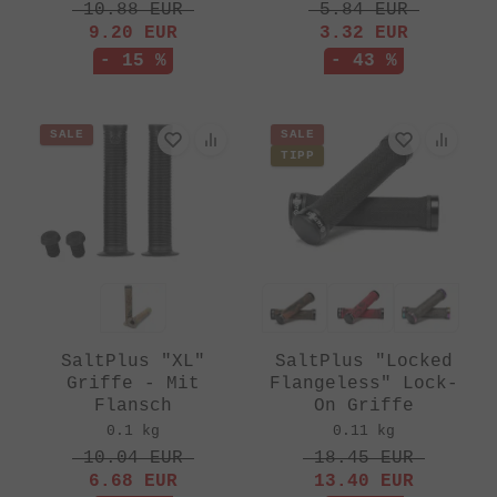
10.88
EUR
5.84
EUR
9.20
EUR
3.32
EUR
- 15 %
- 43 %
SALE
SALE
TIPP
SaltPlus "XL"
SaltPlus "Locked
Griffe - Mit
Flangeless" Lock-
Flansch
On Griffe
0.1 kg
0.11 kg
10.04
EUR
18.45
EUR
6.68
EUR
13.40
EUR