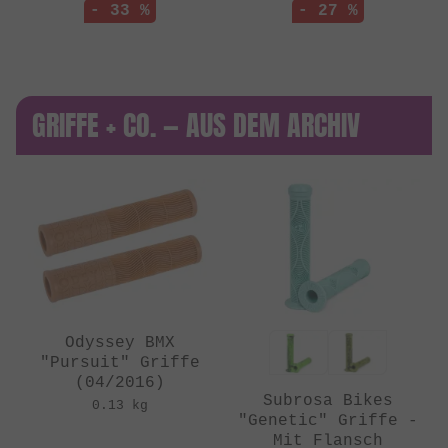
- 33 %
- 27 %
GRIFFE + CO. — AUS DEM ARCHIV
Odyssey BMX
"Pursuit" Griffe
(04/2016)
Subrosa Bikes
0.13 kg
"Genetic" Griffe -
Mit Flansch