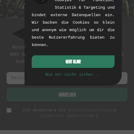
Cookies für Funktion,
Statistik & Targeting und
bindet externe Datenquellen ein.
Wir backen die Cookies so klein
und anonym wie möglich um dir die
Newsletter
beste Nutzererfahrung bieten zu
können.
Abonniere unseren Newsletter: Events,
BMX News und exklusive Deals. Als Dank
GEHT KLAR!
bekommst du einen
5 EUR Gutschein
.
Bin mir nicht sicher...
ANMELDEN
Ich akzeptiere die
Datenschutzerklärung
(
jederzeit abbestellbar
)