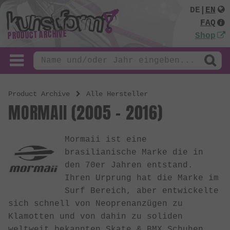
DE
|
EN
FAQ
PRODUCT ARCHIVE
Shop
Product Archive
Alle Hersteller
MORMAII (2005 - 2016)
Mormaii ist eine
brasilianische Marke die in
den 70er Jahren entstand.
Ihren Urprung hat die Marke im
Surf Bereich, aber entwickelte
sich schnell von Neoprenanzügen zu
Klamotten und von dahin zu soliden
weltweit bekannten Skate & BMX Schuhen.