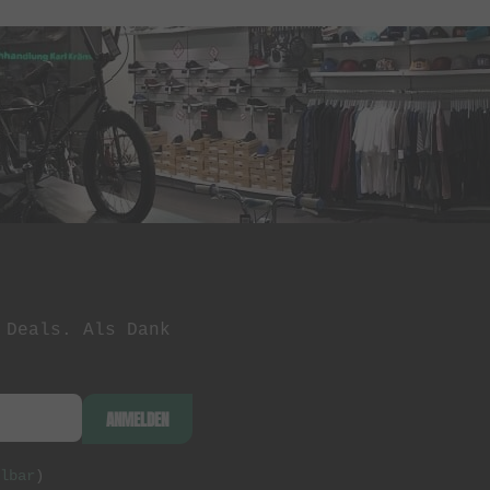
 Deals. Als Dank
ANMELDEN
lbar
)