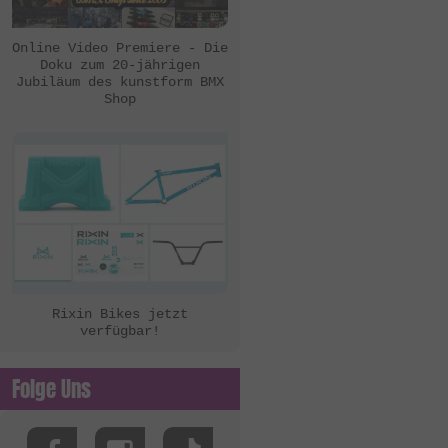
eclat
Ezra
Online Video Premiere - Die
Doku zum 20-jährigen
FBM
Jubiläum des kunstform BMX
Shop
Felt Bikes
Flatware
FreedomBMX
Hoffman Bikes
inTRIKat
Jungle Rider
KHE Bikes
Rixin Bikes jetzt
verfügbar!
Kis Bike Co.
kunstform
Folge Uns
Kuoppa Gomez Bikes
Lotek