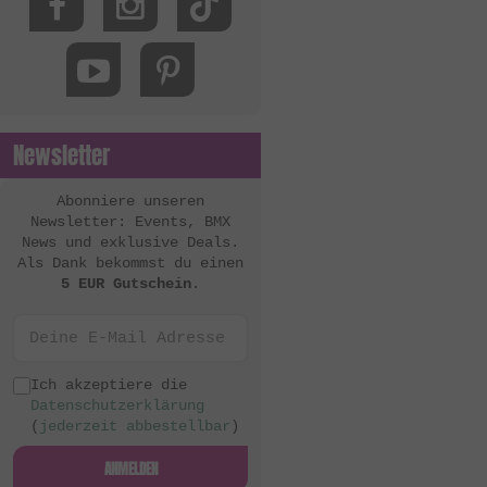
MacNeil Bikes
Mankind Bike Co.
Metal Bikes
Mutant Bikes
Newsletter
Mutiny Bikes
Odyssey BMX
Abonniere unseren
Newsletter: Events, BMX
OG Bikes
News und exklusive Deals.
Als Dank bekommst du einen
Quamen
5 EUR Gutschein
.
S&M Bikes
Sequence
Simple Bike Co.
Ich akzeptiere die
Datenschutzerklärung
SNAFU
(
jederzeit abbestellbar
)
Soul
ANMELDEN
Sputnic BMX