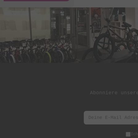
St Martin
Stereo Panda
Subrosa Bikes
Suelo
Superstar
Terrible One
The Shadow
Conspiracy
Tree Bicycle Co.
Abonniere unser
TryAll
Vibe
wethepeople
Zion Bikes
Ic