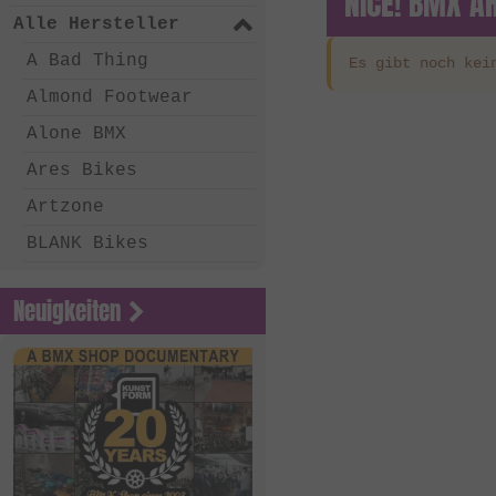
NICE! BMX A
Alle Hersteller
A Bad Thing
Es gibt noch kei
Almond Footwear
Alone BMX
Ares Bikes
Artzone
BLANK Bikes
Bone Deth
Neuigkeiten
Chico Clothing
Coalition BMX
Country Bikes
Deep BMX
Eastern Bikes