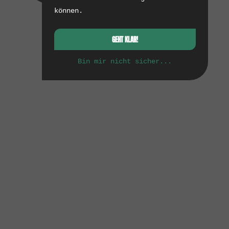
können.
GEHT KLAR!
Bin mir nicht sicher...