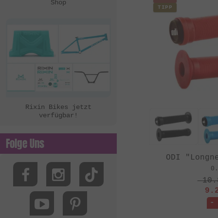
Shop
TIPP
Rixin Bikes jetzt
verfügbar!
Folge Uns
ODI "Longn
0
10.
9.
-