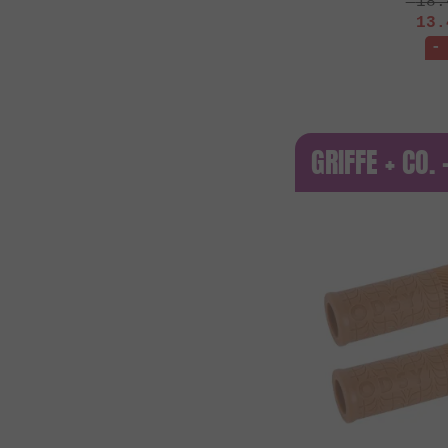
18.
13.
-
GRIFFE + CO.