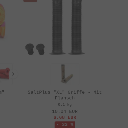
m"
SaltPlus "XL" Griffe - Mit
Flansch
0.1 kg
10.04
EUR
6.68
EUR
- 33 %