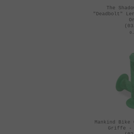
The Shado
"Deadbolt" Le
O
(03
0
Mankind Bike 
Griffe -