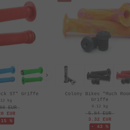
eck ST" Griffe
Colony Bikes "Much Roo
Griffe
.12 kg
0.12 kg
88
EUR
5.84
EUR
20
EUR
3.32
EUR
 15 %
- 43 %