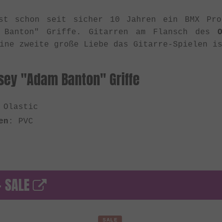
st schon seit sicher 10 Jahren ein BMX Pro
m Banton" Griffe. Gitarren am Flansch des
ine zweite große Liebe das Gitarre-Spielen i
sey "Adam Banton" Griffe
 Olastic
en
: PVC
- SALE
SALE