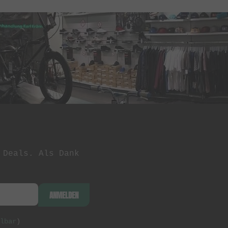
 Deals. Als Dank
ANMELDEN
lbar
)