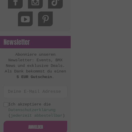
MacNeil Bikes
Mankind Bike Co.
Metal Bikes
Mutant Bikes
Newsletter
Mutiny Bikes
Odyssey BMX
Abonniere unseren
Newsletter: Events, BMX
OG Bikes
News und exklusive Deals.
Als Dank bekommst du einen
Quamen
5 EUR Gutschein
.
S&M Bikes
Sequence
Simple Bike Co.
Ich akzeptiere die
Datenschutzerklärung
SNAFU
(
jederzeit abbestellbar
)
Soul
ANMELDEN
Sputnic BMX