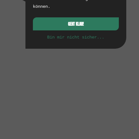
können.
GEHT KLAR!
Bin mir nicht sicher...