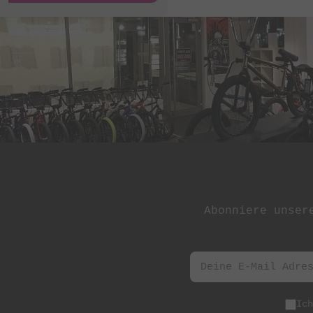
St Martin
Stereo Panda
Subrosa Bikes
Suelo
Superstar
Terrible One
The Shadow
Conspiracy
Tree Bicycle Co.
Abonniere unser
TryAll
Vibe
wethepeople
Zion Bikes
Ic