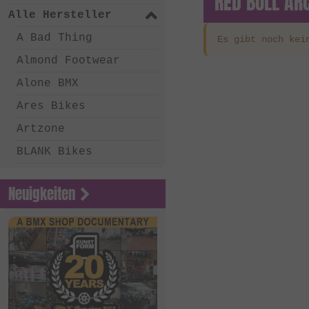
RED BULL AR
Alle Hersteller
A Bad Thing
Es gibt noch kei
Almond Footwear
Alone BMX
Ares Bikes
Artzone
BLANK Bikes
Bone Deth
Neuigkeiten
Chico Clothing
Coalition BMX
Country Bikes
Deep BMX
Eastern Bikes