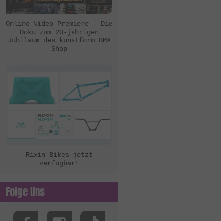
eclat
Ezra
Online Video Premiere - Die
Doku zum 20-jährigen
FBM
Jubiläum des kunstform BMX
Shop
Felt Bikes
Flatware
FreedomBMX
Hoffman Bikes
inTRIKat
Jungle Rider
KHE Bikes
Rixin Bikes jetzt
verfügbar!
Kis Bike Co.
kunstform
Folge Uns
Kuoppa Gomez Bikes
Lotek