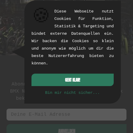
🍪
Diese Webseite nutzt
AKTUELLE PRODUKTE KAUFEN
Cookies für Funktion,
Statistik & Targeting und
bindet externe Datenquellen ein.
Wir backen die Cookies so klein
und anonym wie möglich um dir die
beste Nutzererfahrung bieten zu
können.
Newsletter
GEHT KLAR!
Abonniere unseren Newsletter: Events,
BMX News und exklusive Deals. Als Dank
Bin mir nicht sicher...
bekommst du einen
5 EUR Gutschein
.
ANMELDEN