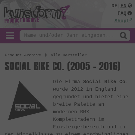
DE
|
EN
FAQ
PRODUCT ARCHIVE
Shop
Product Archive
Alle Hersteller
SOCIAL BIKE CO. (2005 - 2016)
Die Firma
Social Bike Co.
wurde 2012 in England
gegründet und bietet eine
breite Palette an
modernen BMX
Kompletträdern im
Einsteigerbereich und in
der Mittelklasse zu einem erschwinglichen