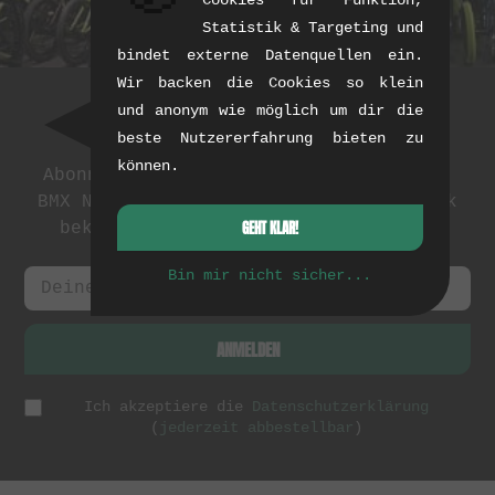
Cookies für Funktion,
Statistik & Targeting und
bindet externe Datenquellen ein.
Wir backen die Cookies so klein
und anonym wie möglich um dir die
Newsletter
beste Nutzererfahrung bieten zu
können.
Abonniere unseren Newsletter: Events,
BMX News und exklusive Deals. Als Dank
GEHT KLAR!
bekommst du einen
5 EUR Gutschein
.
Bin mir nicht sicher...
ANMELDEN
Ich akzeptiere die
Datenschutzerklärung
(
jederzeit abbestellbar
)