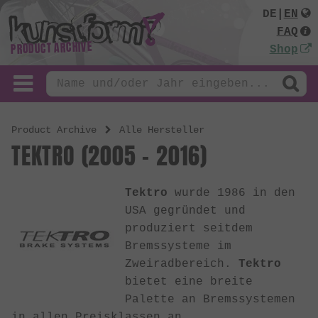
DE
|
EN
FAQ
PRODUCT ARCHIVE
Shop
Product Archive
Alle Hersteller
TEKTRO (2005 - 2016)
Tektro
wurde 1986 in den
USA gegründet und
produziert seitdem
Bremssysteme im
Zweiradbereich.
Tektro
bietet eine breite
Palette an Bremssystemen
in allen Preisklassen an.