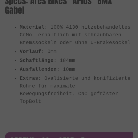
Specs: Ares Bikes "APlus" BMX
Gabel
Material
: 100% 4130 hitzebehandeltes
CrMo, erhältlich mit schraubbaren
Bremssockeln oder Ohne U-Brakesockel
Vorlauf
: 0mm
Schaftlänge
: 184mm
Ausfallenden
: 10mm
Extras
: Ovalisierte und konifizierte
Rohre für maximale
Bewegungsfreiheit, CNC gefräster
TopBolt