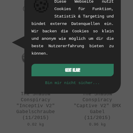
🍪
Diese Webseite nutzt
Gabel
wethepeople
(02/2016)
Cookies für Funktion,
"Utopia V3" BMX
0.86 kg
Statistik & Targeting und
Gabel
bindet externe Datenquellen ein.
(01/2016)
Wir backen die Cookies so klein
0.88 kg
und anonym wie möglich um dir die
beste Nutzererfahrung bieten zu
können.
GEHT KLAR!
Bin mir nicht sicher...
The Shadow
The Shadow
Conspiracy
Conspiracy
"Inceptiv V2"
"Captive V2" BMX
Gabelschraube
Gabel
(11/2015)
(11/2015)
0.02 kg
0.96 kg