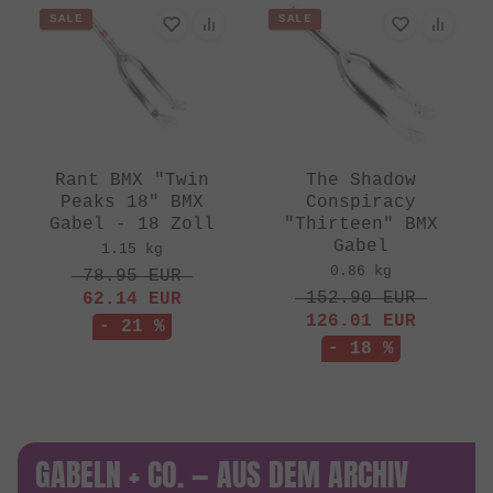
SALE
SALE
Rant BMX "Twin
The Shadow
Peaks 18" BMX
Conspiracy
Gabel - 18 Zoll
"Thirteen" BMX
Gabel
1.15 kg
0.86 kg
78.95
EUR
152.90
EUR
62.14
EUR
126.01
EUR
- 21 %
- 18 %
GABELN + CO. — AUS DEM ARCHIV