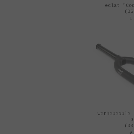
eclat "Co
(06
1
wethepeople 
G
(03
0