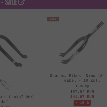
 - SALE
SALE
Subrosa Bikes "Simo 18"
Gabel - 18 Zoll
1.15 kg
157.94
EUR
141.97
EUR
win Peaks" BMX
abel
- 10 %