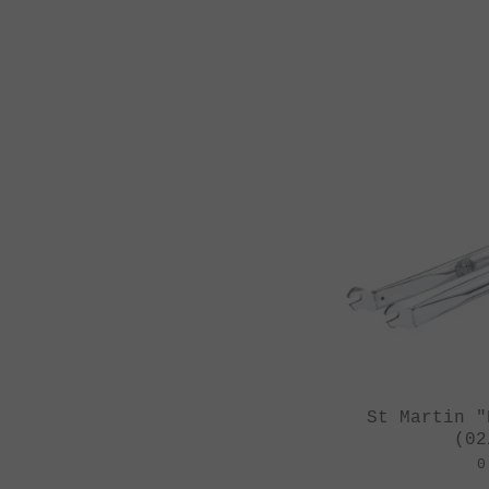
St Martin "
(02
0