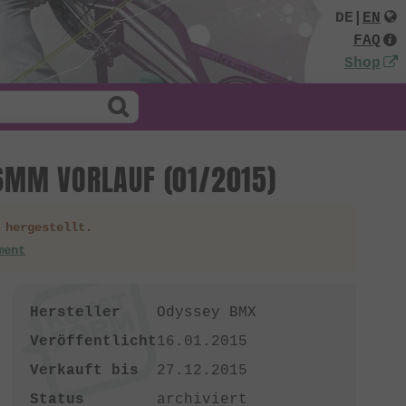
DE
|
EN
FAQ
Shop
6MM VORLAUF (01/2015)
 hergestellt.
ment
Hersteller
Odyssey BMX
Veröffentlicht
16.01.2015
Verkauft bis
27.12.2015
Status
archiviert