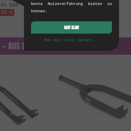
beste Nutzererfahrung bieten zu
.01
EUR
können.
 18 %
GEHT KLAR!
Bin mir nicht sicher...
. — AUS DEM ARCHIV