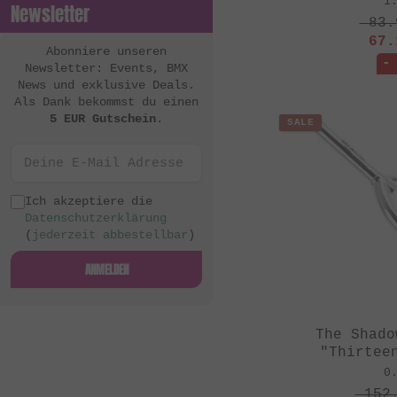
1
Newsletter
83.
67.
Abonniere unseren
-
Newsletter: Events, BMX
News und exklusive Deals.
Als Dank bekommst du einen
5 EUR Gutschein
.
SALE
Ich akzeptiere die
Datenschutzerklärung
(
jederzeit abbestellbar
)
ANMELDEN
The Shado
"Thirtee
0
152