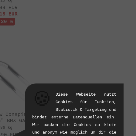
.15 kg
99
EUR
18
EUR
 20 %
🍪
Diese Webseite nutzt
Cookies für Funktion,
Statistik & Targeting und
w Conspiracy
bindet externe Datenquellen ein.
n" BMX Gabel
Wir backen die Cookies so klein
.86 kg
und anonym wie möglich um dir die
.90
EUR