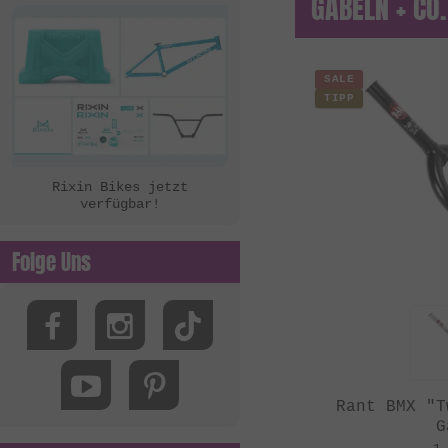
GABELN + CO.
SALE
TIPP
Rixin Bikes jetzt
verfügbar!
Folge Uns
Rant BMX "T
G