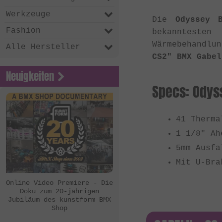
Werkzeuge
Die
Odyssey 
Fashion
bekannteste
Wärmebehandlu
Alle Hersteller
CS2" BMX Gabel
Neuigkeiten
Specs: Odys
41 Therma
1 1/8" Ah
5mm Ausfa
Mit U-Bra
Online Video Premiere - Die
Doku zum 20-jährigen
Jubiläum des kunstform BMX
Shop