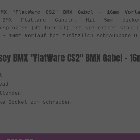
BMX "FlatWare CS2" BMX Gabel - 16mm Vorla
n BMX Flatland Gabeln. Mit 5mm dicken
ngsprozess (41 Thermal) ist sie extrem stabi
 - 16mm Vorlauf
hat zusätzlich schraubbare U-
sey BMX "FlatWare CS2" BMX Gabel - 16
l
ead
llenden
ke Sockel zum schrauben