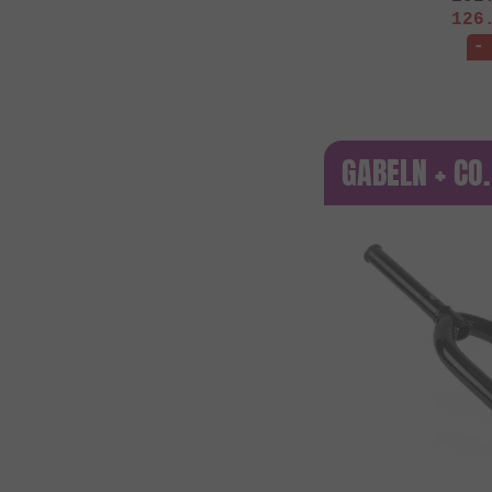
126
-
GABELN + CO