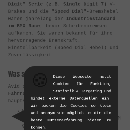
Digit"-Serie (z.B. Single Digit 7)
V-
Brakes und die "
Speed Dial
"-Bremshebel
waren jahrelang der
Industriestandard
im BMX Race
, bevor Scheibenbremsen
aufkamen. Sie waren bekannt für ihre
hervorragende Bremskraft,
Einstellbarkeit (Speed Dial Hebel) und
Zuverlässigkeit.
Was stellt Avid hauptsächlich her?
🍪
Diese Webseite nutzt
Cookies für Funktion,
Avid stellt fast ausschließlich
Statistik & Targeting und
Fahrradbremsen und Zubehör
her,
bindet externe Datenquellen ein.
hauptsächlich für Mountainbikes.
Wir backen die Cookies so klein
Hydraulische Scheibenbremsen (z.B.
und anonym wie möglich um dir die
Code, G2 - oft jetzt auch als SRAM
beste Nutzererfahrung bieten zu
gebrandet)
können.