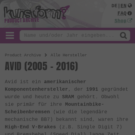
DE
|
EN
FAQ
PRODUCT ARCHIVE
Shop
Product Archive
Alle Hersteller
AVID (2005 - 2016)
Avid ist ein
amerikanischer
Komponentenhersteller
, der
1991
gegründet
wurde und heute zu
SRAM
gehört. Obwohl
sie primär für ihre
Mountainbike-
Scheibenbremsen
(wie die legendäre
mechanische BB7) bekannt sind, waren ihre
High-End V-Brakes
(z.B. Single Digit 7)
und Bremshebel (Speed Dial) lange Zeit