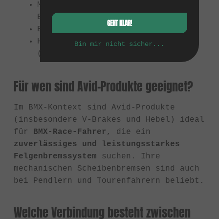
Mechanische Scheibenbremsen (z.B.
BB7, BB5)
GEHT KLAR!
Bremshebel (z.B. Speed Dial 7)
Historisch: High-End V-Brakes
Bin mir nicht sicher...
(z.B. Single Digit 7)
Für wen sind Avid-Produkte geeignet?
Im BMX-Kontext sind Avid-Produkte
(insbesondere V-Brakes und Hebel) ideal
für
BMX-Race-Fahrer
, die ein
zuverlässiges und leistungsstarkes
Felgenbremssystem
suchen. Ihre
mechanischen Scheibenbremsen sind auch
bei Pendlern und Tourenfahrern beliebt.
Welche Verbindung besteht zwischen