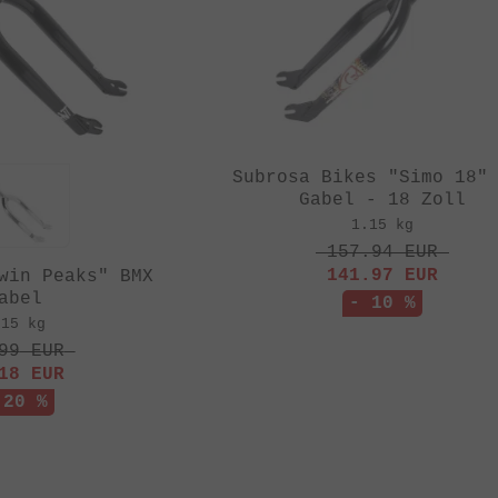
Subrosa Bikes "Simo 18"
Gabel - 18 Zoll
1.15 kg
157.94
EUR
141.97
EUR
win Peaks" BMX
abel
- 10 %
.15 kg
99
EUR
18
EUR
 20 %