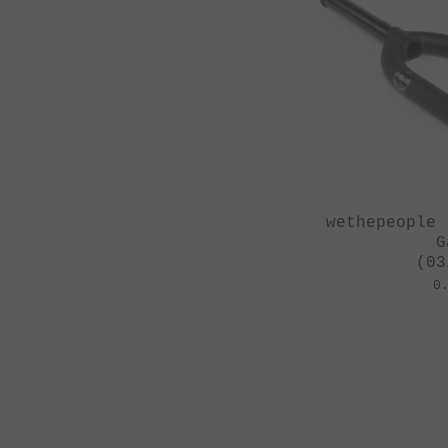
wethepeople 
G
(03
0