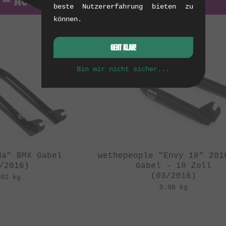
beste Nutzererfahrung bieten zu
können.
GEHT KLAR!
Bin mir nicht sicher...
da" BMX Gabel
wethepeople "Envy 18" 201
/2016)
Gabel - 18 Zoll
(03/2016)
.02 kg
0.98 kg