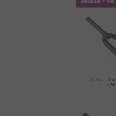
eclat "Co
(06
1