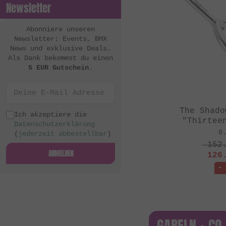
Newsletter
Abonniere unseren
Newsletter: Events, BMX
News und exklusive Deals.
Als Dank bekommst du einen
5 EUR Gutschein
.
The Shado
Ich akzeptiere die
"Thirtee
Datenschutzerklärung
0
(
jederzeit abbestellbar
)
152
ANMELDEN
126
-
GABELN + CO