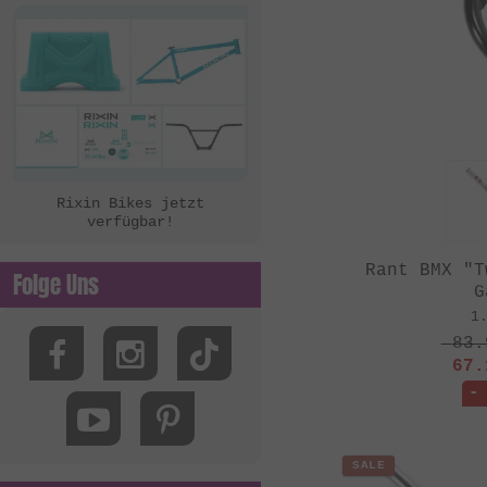
Rixin Bikes jetzt
verfügbar!
Rant BMX "T
Folge Uns
G
1
83.
67.
-
SALE