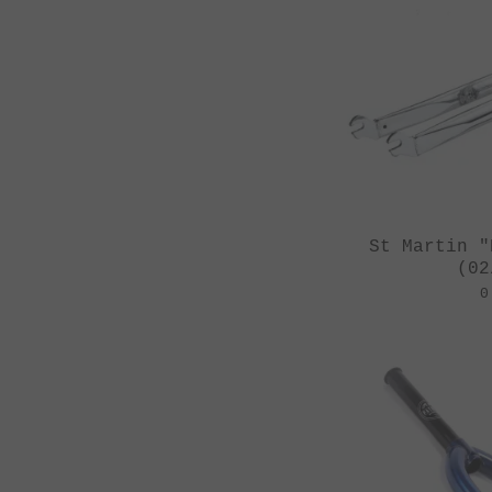
St Martin "
(02
0