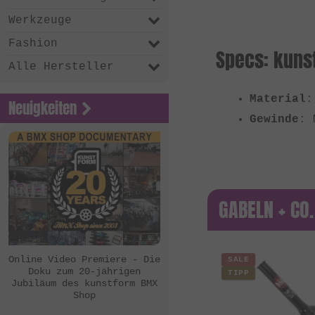
Werkzeuge
Fashion
Specs: kuns
Alle Hersteller
Material
:
Neuigkeiten
Gewinde
: 
GABELN + CO.
Online Video Premiere - Die
SALE
Doku zum 20-jährigen
TIPP
Jubiläum des kunstform BMX
Shop