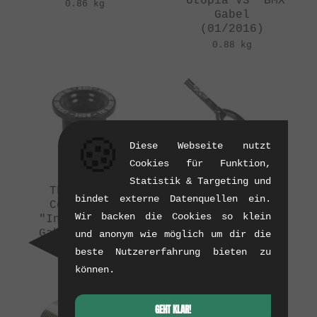
"Utopia V3" BMX
0.86 kg
Gabel
(01/2016)
0.88 kg
🍪
Diese Webseite nutzt
Cookies für Funktion,
Statistik & Targeting und
The Shadow
The Shadow
bindet externe Datenquellen ein.
Conspiracy
Conspiracy
Wir backen die Cookies so klein
"Inceptiv V2"
"Captive V2" BMX
Gabelschraube
Gabel
und anonym wie möglich um dir die
(11/2015)
(11/2015)
beste Nutzererfahrung bieten zu
0.02 kg
0.96 kg
können.
GEHT KLAR!