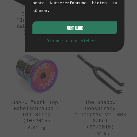
beste Nutzererfahrung bieten zu
The Shadow
The Shadow
können.
Conspiracy
Conspiracy
"Inceptiv V2"
"Captive V2" BMX
Gabelschraube
Gabel
GEHT KLAR!
(11/2015)
(11/2015)
0.02 kg
0.96 kg
Bin mir nicht sicher...
SNAFU "Fork Top"
The Shadow
Gabelschraube -
Conspiracy
Oil Slick
"Inceptiv V2" BMX
(10/2015)
Gabel
(09/2015)
0.02 kg
1.02 kg