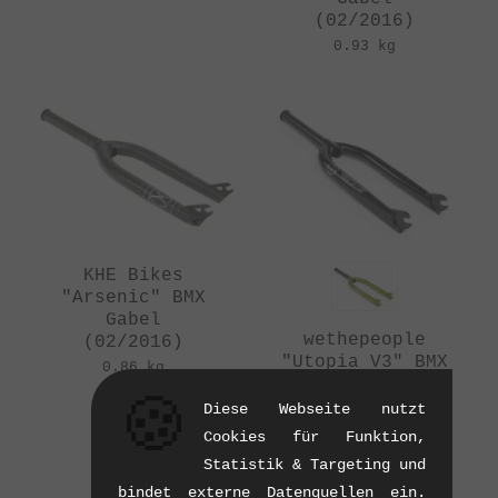
(02/2016)
0.93 kg
KHE Bikes
"Arsenic" BMX
Gabel
wethepeople
(02/2016)
"Utopia V3" BMX
0.86 kg
Gabel
🍪
(01/2016)
Diese Webseite nutzt
0.88 kg
Cookies für Funktion,
Statistik & Targeting und
bindet externe Datenquellen ein.