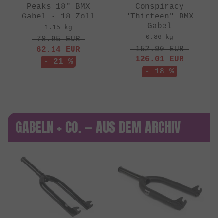
Peaks 18" BMX
Conspiracy
Gabel - 18 Zoll
"Thirteen" BMX
Gabel
1.15 kg
0.86 kg
78.95
EUR
152.90
EUR
62.14
EUR
126.01
EUR
- 21 %
- 18 %
GABELN + CO. — AUS DEM ARCHIV