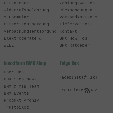
Datenschutz
Zahlungsweisen
Widerrufsbelehrung
Rücksendungen
& Formular
Versandkosten &
Batterieentsorgung
Lieferzeiten
Verpackungsentsorgung
Kontakt
Elektrogeräte &
BMX How Tos
WEEE
BMX Ratgeber
kunstform BMX Shop
Folge Uns
Über Uns
Facebook
Instagram
TikTok
BMX Shop News
BMX & MTB Team
YouTube
Pinterest
RSS
BMX Events
Produkt Archiv
Trustpilot