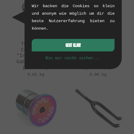
Wir backen die Cookies so klein
und anonym wie möglich um dir die
beste Nutzererfahrung bieten zu
können.
The Shadow
The Shadow
GEHT KLAR!
Conspiracy
Conspiracy
"Inceptiv V2"
"Captive V2" BMX
Bin mir nicht sicher...
Gabelschraube
Gabel
(11/2015)
(11/2015)
0.02 kg
0.96 kg