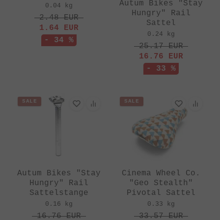
Autum Bikes "Stay
0.04 kg
Hungry" Rail
2.48
EUR
Sattel
1.64
EUR
0.24 kg
- 34 %
25.17
EUR
16.76
EUR
- 33 %
SALE
SALE
Autum Bikes "Stay
Cinema Wheel Co.
Hungry" Rail
"Geo Stealth"
Sattelstange
Pivotal Sattel
0.16 kg
0.33 kg
16.76
EUR
33.57
EUR