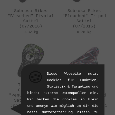
Subrosa Bikes
Subrosa Bikes
"Bleached" Pivotal
"Bleached" Tripod
Sattel
Sattel
(07/2016)
(07/2016)
0.32 kg
0.28 kg
🍪
Diese Webseite nutzt
Cookies für Funktion,
The Shadow
The Shadow
Statistik & Targeting und
Conspiracy
Conspiracy
bindet externe Datenquellen ein.
"Penumbra" Tripod
"Penumbra" Tripod
Wir backen die Cookies so klein
Sattel - Trey
Sattel - Mark
Jones / Series 5
Burnett / Series 1
und anonym wie möglich um dir die
(07/2016)
(07/2016)
beste Nutzererfahrung bieten zu