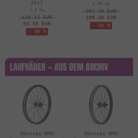
Zoll
1.39 kg
1.1 kg
302.48
EUR
120.13
EUR
208.36
EUR
83.99
EUR
- 31 %
- 30 %
LAUFRÄDER — AUS DEM ARCHIV
Odyssey BMX
Odyssey BMX