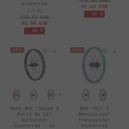
142.82
EUR
Hinterrad
97.44
EUR
1.3 kg
- 32 %
120.13
EUR
83.99
EUR
- 30 %
SALE
SALE
Rant BMX "Squad X
BSD "XLT X
Party On V2"
Revolution"
Kassetten
Freecoaster
Hinterrad - 18
Hinterrad