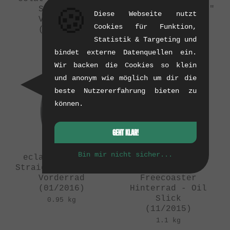
Straight"
Straight X Cortex"
🍪
Diese Webseite nutzt
Vorderrad
Freecoaster
Cookies für Funktion,
(01/2016)
Hinterrad
(01/2016)
Statistik & Targeting und
0.95 kg
1.25 kg
bindet externe Datenquellen ein.
Wir backen die Cookies so klein
und anonym wie möglich um dir die
beste Nutzererfahrung bieten zu
können.
GEHT KLAR!
Bin mir nicht sicher...
eclat "Bondi XL
Mankind Bike Co.
Straight X Cortex"
"Vision"
Vorderrad
Freecoaster
(01/2016)
Hinterrad - Oil
Slick
0.95 kg
(11/2015)
1.1 kg