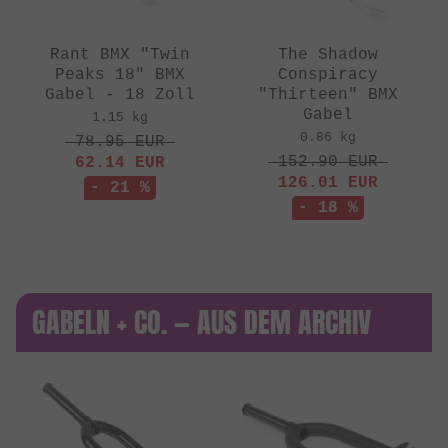
Rant BMX "Twin
The Shadow
Peaks 18" BMX
Conspiracy
Gabel - 18 Zoll
"Thirteen" BMX
Gabel
1.15 kg
0.86 kg
78.95
EUR
152.90
EUR
62.14
EUR
126.01
EUR
- 21 %
- 18 %
GABELN + CO. — AUS DEM ARCHIV