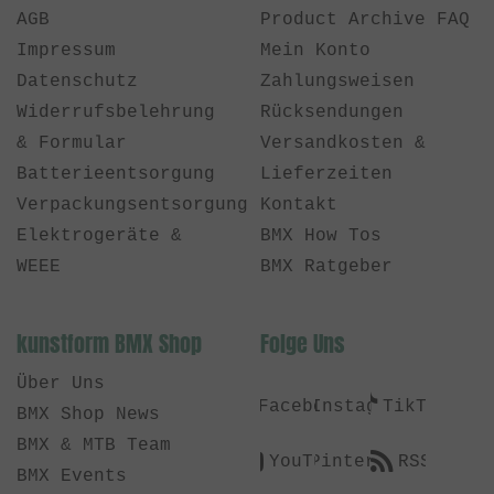
AGB
Product Archive FAQ
Impressum
Mein Konto
Datenschutz
Zahlungsweisen
Widerrufsbelehrung
Rücksendungen
& Formular
Versandkosten &
Batterieentsorgung
Lieferzeiten
Verpackungsentsorgung
Kontakt
Elektrogeräte &
BMX How Tos
WEEE
BMX Ratgeber
kunstform BMX Shop
Folge Uns
Über Uns
Facebook
Instagram
TikTok
BMX Shop News
BMX & MTB Team
YouTube
Pinterest
RSS
BMX Events