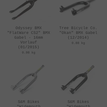
Odyssey BMX
Tree Bicycle Co.
"FlatWare CS2" BMX
"Okan" BMX Gabel
Gabel - 16mm
(12/2014)
Vorlauf
0.88 kg
(01/2015)
0.98 kg
S&M Bikes
S&M Bikes
"Widemouth
"Widemouth