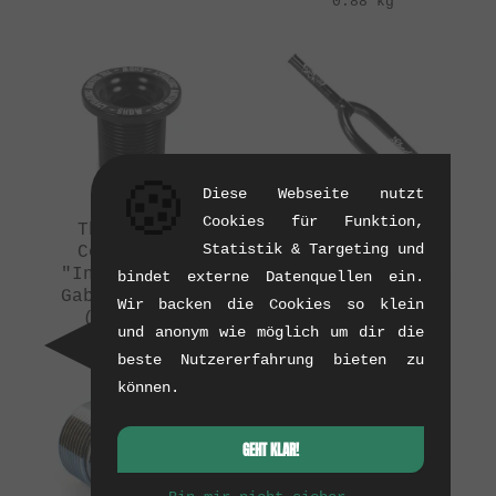
0.88 kg
🍪
Diese Webseite nutzt
Cookies für Funktion,
The Shadow
The Shadow
Statistik & Targeting und
Conspiracy
Conspiracy
"Inceptiv V2"
"Captive V2" BMX
bindet externe Datenquellen ein.
Gabelschraube
Gabel
Wir backen die Cookies so klein
(11/2015)
(11/2015)
und anonym wie möglich um dir die
0.02 kg
0.96 kg
beste Nutzererfahrung bieten zu
können.
GEHT KLAR!