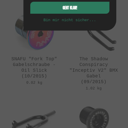
0.02 kg
0.96 kg
GEHT KLAR!
Bin mir nicht sicher...
SNAFU "Fork Top"
The Shadow
Gabelschraube -
Conspiracy
Oil Slick
"Inceptiv V2" BMX
(10/2015)
Gabel
(09/2015)
0.02 kg
1.02 kg