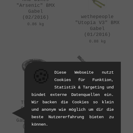
"Arsenic" BMX
Gabel
wethepeople
(02/2016)
"Utopia V3" BMX
0.86 kg
Gabel
(01/2016)
0.88 kg
🍪
Diese Webseite nutzt
Cookies für Funktion,
Statistik & Targeting und
bindet externe Datenquellen ein.
Wir backen die Cookies so klein
The Shadow
The Shadow
Conspiracy
Conspiracy
und anonym wie möglich um dir die
"Inceptiv V2"
"Captive V2" BMX
beste Nutzererfahrung bieten zu
Gabelschraube
Gabel
können.
(11/2015)
(11/2015)