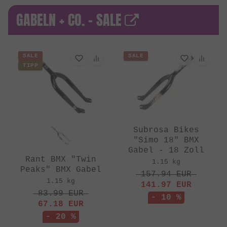
GABELN + CO. - SALE
SALE
SALE
TIPP
Subrosa Bikes
"Simo 18" BMX
Gabel - 18 Zoll
Rant BMX "Twin
1.15 kg
Peaks" BMX Gabel
157.94
EUR
1.15 kg
141.97
EUR
83.99
EUR
- 10 %
67.18
EUR
- 20 %