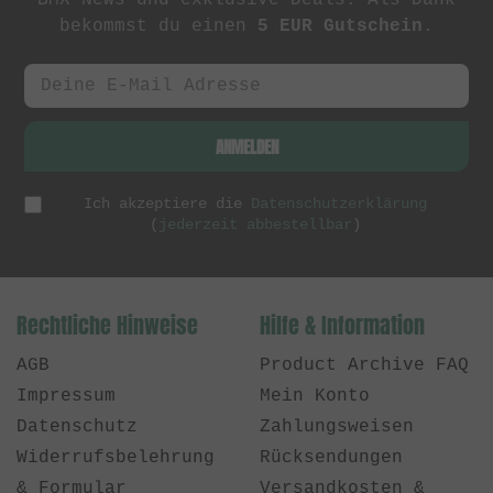
BMX News und exklusive Deals. Als Dank
bekommst du einen
5 EUR Gutschein
.
ANMELDEN
Ich akzeptiere die
Datenschutzerklärung
(
jederzeit abbestellbar
)
Rechtliche Hinweise
Hilfe & Information
AGB
Product Archive FAQ
Impressum
Mein Konto
Datenschutz
Zahlungsweisen
Widerrufsbelehrung
Rücksendungen
& Formular
Versandkosten &