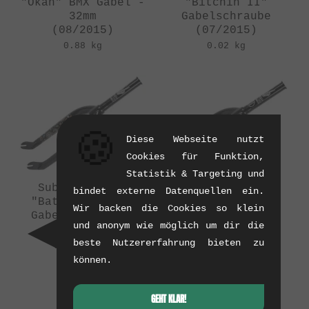
"Okan" BMX Gabel -
"Bitchin II"
32mm
Gabelschraube
(08/2015)
(07/2015)
0.88 kg
0.02 kg
🍪
Diese Webseite nutzt
Cookies für Funktion,
Statistik & Targeting und
Subrosa Bikes
Subrosa Bikes
bindet externe Datenquellen ein.
"Battle II" BMX
"Battle II" BMX
Wir backen die Cookies so klein
Gabel - Paisley
Gabel - Black
und anonym wie möglich um dir die
Schwarz
(07/2015)
beste Nutzererfahrung bieten zu
(07/2015)
1.03 kg
1.03 kg
können.
GEHT KLAR!