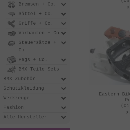
(03
Bremsen + Co.
0
Sättel + Co.
Griffe + Co.
Vorbauten + Co.
Steuersätze +
Co.
Pegs + Co.
BMX Teile Sets
BMX Zubehör
Schutzkleidung
Eastern Bi
Werkzeuge
P
(01
Fashion
0
Alle Hersteller