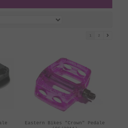
1
2
ale
Eastern Bikes "Crown" Pedale