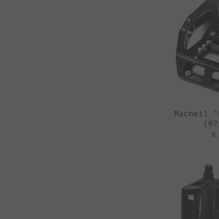
Macneil "
(07
0