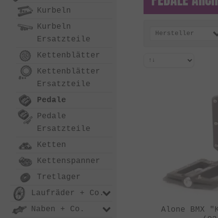
Kurbeln
Kurbeln
Hersteller
Ersatzteile
Kettenblätter
Kettenblätter
Ersatzteile
Pedale
Pedale
Ersatzteile
Ketten
Kettenspanner
Tretlager
Laufräder + Co.
Naben + Co.
Alone BMX "