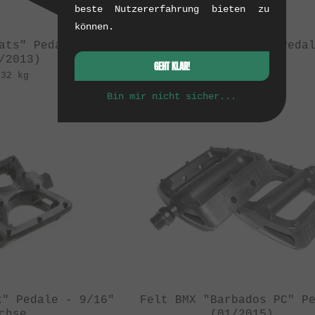
beste Nutzererfahrung bieten zu
können.
ats" Pedale
FBM "Nice Nylon" Peda
/2013)
(03/2014)
GEHT KLAR!
.32 kg
0.38 kg
Bin mir nicht sicher...
k" Pedale - 9/16"
Felt BMX "Barbados PC" P
chse
(01/2015)