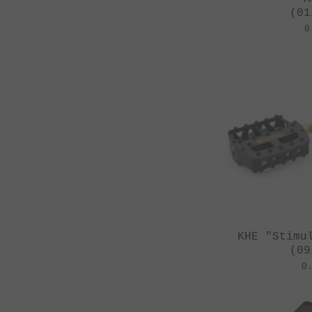
(01
0
KHE "Stimu
(09
0