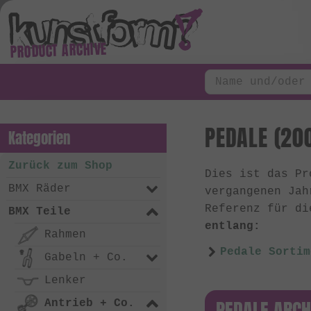
PRODUCT ARCHIVE
PEDALE (200
Kategorien
Zurück zum Shop
Dies ist das P
BMX Räder
vergangenen Ja
Referenz für di
BMX Teile
entlang:
Rahmen
Pedale Sortim
Gabeln + Co.
Lenker
PEDALE ARCH
Antrieb + Co.