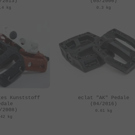
/2013)
(05/2006)
.4 kg
0.3 kg
kes Kunststoff
eclat "AK" Pedale
edale
(04/2016)
/2008)
0.61 kg
.42 kg