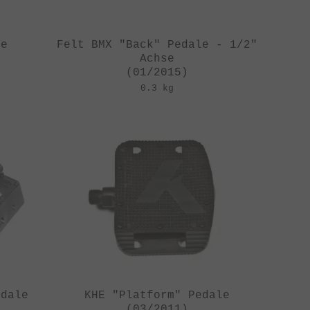
le
Felt BMX "Back" Pedale - 1/2"
Achse
(01/2015)
0.3 kg
edale
KHE "Platform" Pedale
(03/2011)