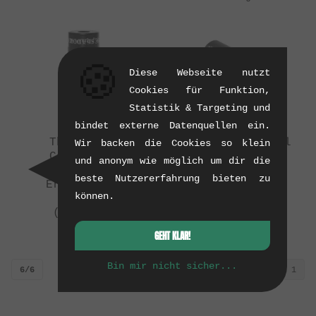
🍪
Diese Webseite nutzt
Cookies für Funktion,
Statistik & Targeting und
bindet externe Datenquellen ein.
The Shadow
wethepeople "Dill
Wir backen die Cookies so klein
Conspiracy
Pickle" Peg
und anonym wie möglich um dir die
"Slicker" Peg
Ersatzhülsen
beste Nutzererfahrung bieten zu
Ersatzhülse
(Sleeve)
können.
(Sleeve)
(07/2016)
(09/2015)
0.05 kg
0.01 kg
GEHT KLAR!
Bin mir nicht sicher...
6/6
1