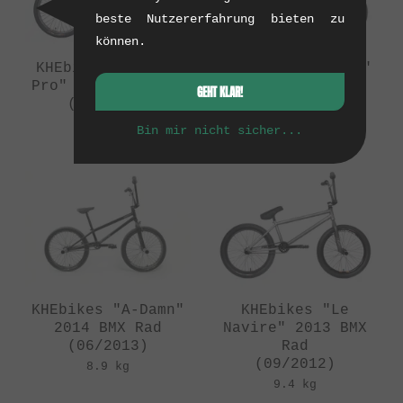
beste Nutzererfahrung bieten zu
können.
KHEbikes "A-Damn
KHEbikes "A-Damn"
Pro" 2012 BMX Rad
2013 BMX Rad
GEHT KLAR!
(09/2011)
(09/2012)
8.87 kg
8.9 kg
Bin mir nicht sicher...
KHEbikes "A-Damn"
KHEbikes "Le
2014 BMX Rad
Navire" 2013 BMX
(06/2013)
Rad
(09/2012)
8.9 kg
9.4 kg