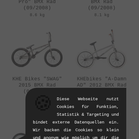
Pro" BMX Rad
BMX Rad
(09/2008)
(09/2008)
8.6 kg
8.1 kg
KHE Bikes "SWAG"
KHEbikes "A-Damn
2015 BMX Rad
AD" 2012 BMX Rad
(08/2014)
(09/2011)
🍪
9.85 kg
9.9 kg
Diese Webseite nutzt
Cookies für Funktion,
Statistik & Targeting und
bindet externe Datenquellen ein.
Wir backen die Cookies so klein
und anonym wie möglich um dir die