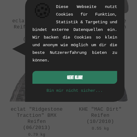
🍪
Diese Webseite nutzt
Cookies für Funktion,
eclat "Fireball"
eclat "Ridgestone
Statistik & Targeting und
Reifen - Stroke
Slick" BMX Reifen
bindet externe Datenquellen ein.
Color
(06/2013)
Wir backen die Cookies so klein
(06/2015)
0.7 kg
und anonym wie möglich um dir die
0.8 kg
beste Nutzererfahrung bieten zu
können.
GEHT KLAR!
Bin mir nicht sicher...
eclat "Ridgestone
KHE "MAC Dirt"
Traction" BMX
Reifen
Reifen
(10/2010)
(06/2013)
0.55 kg
0.79 kg