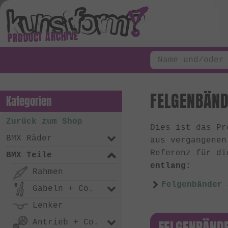
PRODUCT ARCHIVE
FELGENBÄND
Kategorien
Zurück zum Shop
Dies ist das P
BMX Räder
aus vergangene
Referenz für di
BMX Teile
entlang:
Rahmen
Felgenbänder 
Gabeln + Co.
Lenker
FELGENBÄNDE
Antrieb + Co.