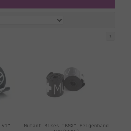
1
 V1"
Mutant Bikes "BMX" Felgenband