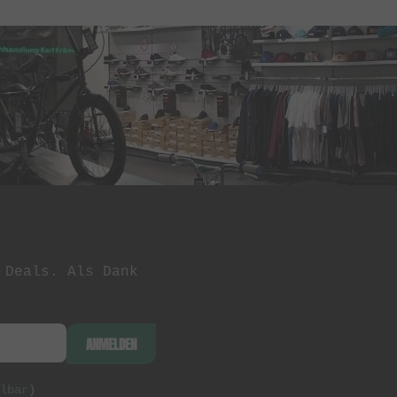
 Deals. Als Dank
ANMELDEN
lbar
)