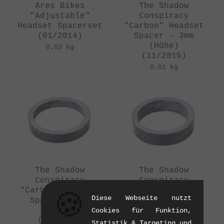
Ares Bikes
The Shadow
"Adjustable"
Conspiracy
Headset Spacerset
"Carbon" Headset
(01/2014)
Spacer - 3mm
(Höhe)
0.03 kg
(11/2015)
0.01 kg
The Shadow
The Shadow
Conspiracy
Conspiracy
"Carbon" Headset
"Carbon" Headset
🍪
Diese Webseite nutzt
Spacer - 5mm
Spacer - 8mm
(Höhe)
(Höhe)
Cookies für Funktion,
(11/2015)
(11/2015)
Statistik & Targeting und