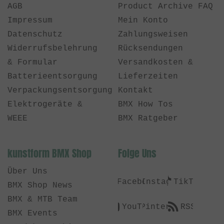
AGB
Product Archive FAQ
Impressum
Mein Konto
Datenschutz
Zahlungsweisen
Widerrufsbelehrung
Rücksendungen
& Formular
Versandkosten &
Batterieentsorgung
Lieferzeiten
Verpackungsentsorgung
Kontakt
Elektrogeräte &
BMX How Tos
WEEE
BMX Ratgeber
kunstform BMX Shop
Folge Uns
Über Uns
Facebook
Instagram
TikTok
BMX Shop News
BMX & MTB Team
YouTube
Pinterest
RSS
BMX Events