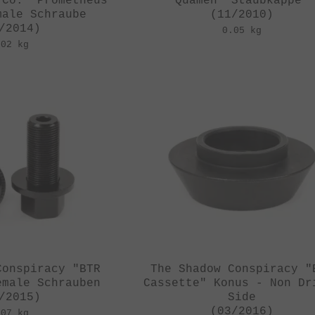
 Co. "Prometheus
Quamen "Staubkappe"
male Schraube
(11/2010)
/2014)
0.05 kg
.02 kg
Conspiracy "BTR
The Shadow Conspiracy "
emale Schrauben
Cassette" Konus - Non Dr
/2015)
Side
(03/2016)
.07 kg