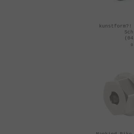
kunstform?!
Sch
(04
0