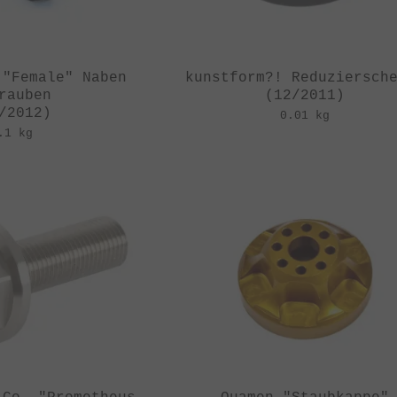
 "Female" Naben
kunstform?! Reduziersch
rauben
(12/2011)
/2012)
0.01 kg
.1 kg