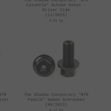
The Shadow Conspiracy "BTR
Cassette" Achsen Konus -
Driver Side
(11/2015)
0.01 kg
BTR
The Shadow Conspiracy "BTR
iver
Female" Naben Schrauben
(08/2013)
0.12 kg