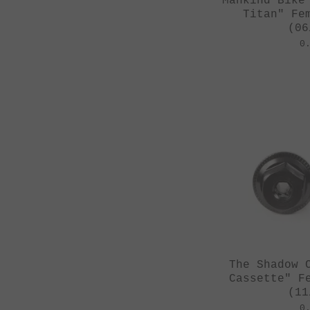
Mankind Bike
Titan" Fe
(06
0
The Shadow 
Cassette" F
(11
0