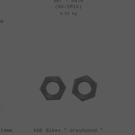
Set - Male
(06/2016)
0.02 kg
um
 14mm
KHE Bikes " Greyhound "