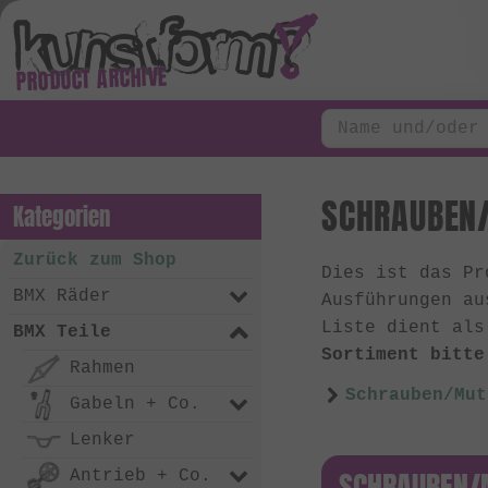
PRODUCT ARCHIVE
SCHRAUBEN/
Kategorien
Zurück zum Shop
Dies ist das P
BMX Räder
Ausführungen au
Liste dient als
BMX Teile
Sortiment bitte
Rahmen
Schrauben/Mut
Gabeln + Co.
Lenker
SCHRAUBEN/M
Antrieb + Co.