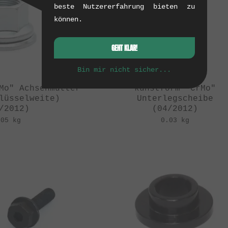
beste Nutzererfahrung bieten zu
können.
GEHT KLAR!
Bin mir nicht sicher...
Mo" Achsenmutter
kunstform "CrMo"
lüsselweite)
Unterlegscheibe
/2012)
(04/2012)
.05 kg
0.03 kg