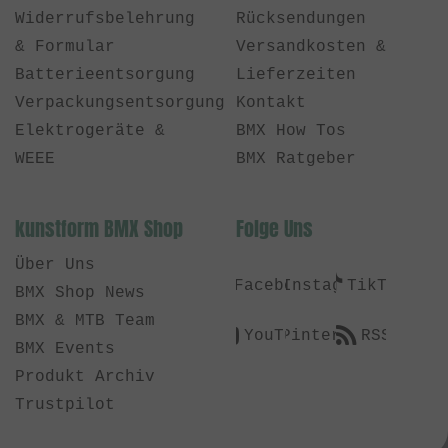
Widerrufsbelehrung
Rücksendungen
& Formular
Versandkosten &
Batterieentsorgung
Lieferzeiten
Verpackungsentsorgung
Kontakt
Elektrogeräte &
BMX How Tos
WEEE
BMX Ratgeber
kunstform BMX Shop
Folge Uns
Über Uns
Facebook
Instagram
TikTok
BMX Shop News
BMX & MTB Team
YouTube
Pinterest
RSS
BMX Events
Produkt Archiv
Trustpilot