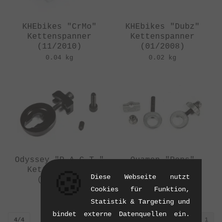
KHEbikes "CrMo"
KHEbikes "Dubz"
Kettenspanner
Kettenspanner
(11/2010)
(01/2008)
0.04 kg
0.02 kg
Odyssey "P.A.C.T."
Quamen "Pops"
Kettenspanner
Kettenspanner
🍪
Diese Webseite nutzt
(04/2011)
(04/2011)
Cookies für Funktion,
0.05 kg
0.03 kg
Statistik & Targeting und
bindet externe Datenquellen ein.
4/4
1