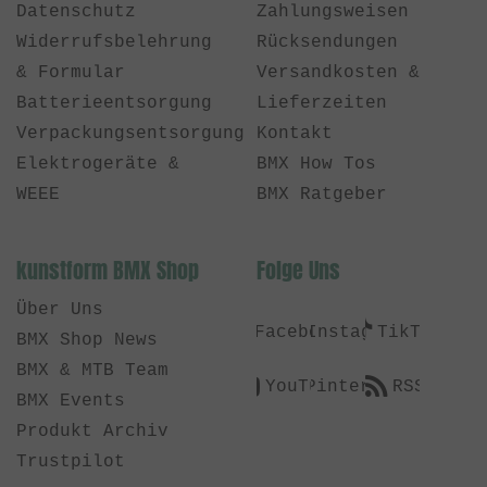
Datenschutz
Zahlungsweisen
Widerrufsbelehrung
Rücksendungen
& Formular
Versandkosten &
Batterieentsorgung
Lieferzeiten
Verpackungsentsorgung
Kontakt
Elektrogeräte &
BMX How Tos
WEEE
BMX Ratgeber
kunstform BMX Shop
Folge Uns
Über Uns
Facebook
Instagram
TikTok
BMX Shop News
BMX & MTB Team
YouTube
Pinterest
RSS
BMX Events
Produkt Archiv
Trustpilot